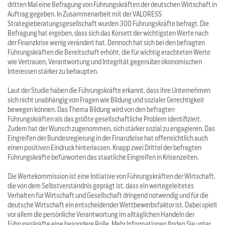
dritten Mal eine Befragung von Führungskräften der deutschen Wirtschaft in
Auftrag gegeben. In Zusammenarbeit mit der VALORESS
Strategieberatungsgesellschaft wurden 300 Führungskräfte befragt. Die
Befragung hat ergeben, dass sich das Korsett der wichtigsten Werte nach
der Finanzkrise wenig verändert hat. Dennoch hat sich bei den befragten
Führungskräften die Bereitschaft erhöht, die für wichtig erachteten Werte
wie Vertrauen, Verantwortung und Integrität gegenüber ökonomischen
Interessen stärker zu behaupten.
Laut der Studie haben die Führungskräfte erkannt, dass ihre Unternehmen
sich nicht unabhängig von Fragen wie Bildung und sozialer Gerechtigkeit
bewegen können. Das Thema Bildung wird von den befragten
Führungskräften als das größte gesellschaftliche Problem identifiziert.
Zudem hat der Wunsch zugenommen, sich stärker sozial zu engagieren. Das
Eingreifen der Bundesregierung in der Finanzkrise hat offensichtlich auch
einen positiven Eindruck hinterlassen. Knapp zwei Drittel der befragten
Führungskräfte befürworten das staatliche Eingreifen in Krisenzeiten.
Die Wertekommission ist eine Initiative von Führungskräften der Wirtschaft,
die von dem Selbstverständnis geprägt ist, dass ein wertegeleitetes
Verhalten für Wirtschaft und Gesellschaft dringend notwendig und für die
deutsche Wirtschaft ein entscheidender Wettbewerbsfaktor ist. Dabei spielt
vor allem die persönliche Verantwortung im alltäglichen Handeln der
Führungskräfte eine besondere Rolle. Mehr Informationen finden Sie unter