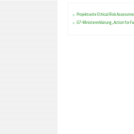
Projektseite Ethical Risk Assessme
G7-Ministererklärung „Action for Fa