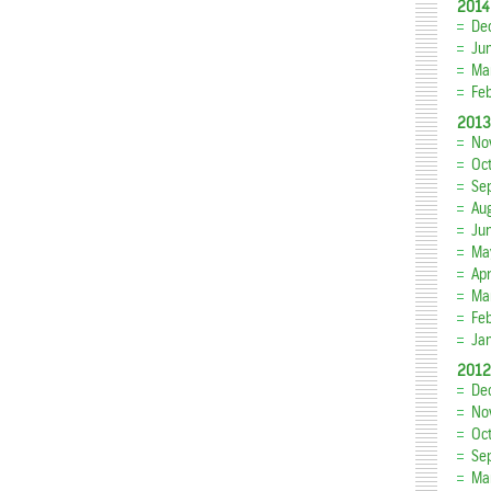
2014
De
Ju
Ma
Fe
2013
No
Oc
Se
Au
Ju
Ma
Apr
Ma
Fe
Ja
2012
De
No
Oc
Se
Ma