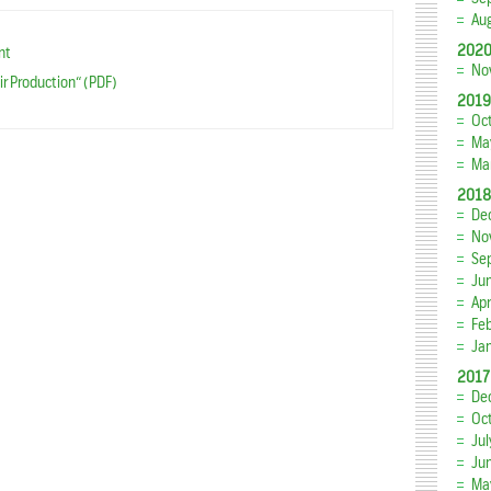
Au
202
nt
No
ir Production“ (PDF)
2019
Oc
Ma
Ma
2018
De
No
Se
Ju
Apr
Fe
Ja
2017
De
Oc
Jul
Ju
Ma