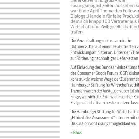
Lieferketten sind groß – wie
Lösungsmöglichkeiten aussehen k
war Ende April Thema des Follow-
Dialogs „Handeln für faire Produkti
dem sich knapp 100 Vertreter aus Po
Wirtschaft und Zivilgesellschaft in 
trafen.
Die Veranstaltung schloss an eine im
Oktober 2015 auf einem Gipfeltreffen 
Entwicklungsminister an. Unter dem Tite
zur Förderung nachhaltiger Lieferketten 
Auf Einladung des Bundesministeriums 
des Consumer Goods Forum (CGF) diskuti
konstruktiv, welche Wege der Zusammenar
Hamburger Stiftung für Wirtschaftseth
Themen waren der Austausch über Erfah
Frage, wie sich die Potenziale solcher 
Zivilgesellschaft am besten nutzen lass
Die Hamburger Stiftung für Wirtschaftse
„Ethical Risk Assessment“ intensiv mit 
Diskussion von Lösungsmöglichkeiten.
< Back