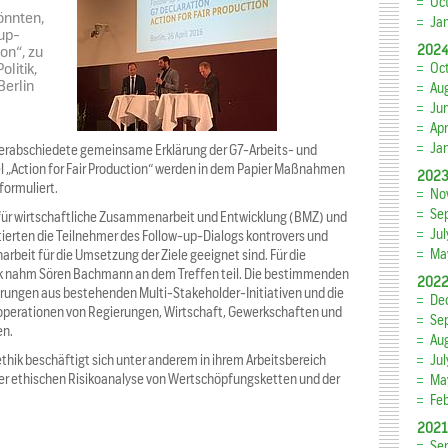
Oc
önnten,
Ja
up-
202
on“, zu
litik,
Oc
Berlin
Au
Ju
Apr
Ja
verabschiedete gemeinsame Erklärung der G7-Arbeits- und
l „Action for Fair Production“ werden in dem Papier Maßnahmen
202
formuliert.
No
Se
für wirtschaftliche Zusammenarbeit und Entwicklung (BMZ) und
Ju
erten die Teilnehmer des Follow-up-Dialogs kontrovers und
Ma
beit für die Umsetzung der Ziele geeignet sind. Für die
ik nahm Sören Bachmann an dem Treffen teil. Die bestimmenden
202
rungen aus bestehenden Multi-Stakeholder-Initiativen und die
De
Kooperationen von Regierungen, Wirtschaft, Gewerkschaften und
Se
en.
Au
thik beschäftigt sich unter anderem in ihrem Arbeitsbereich
Ju
der ethischen Risikoanalyse von Wertschöpfungsketten und der
Ma
Fe
2021
Se