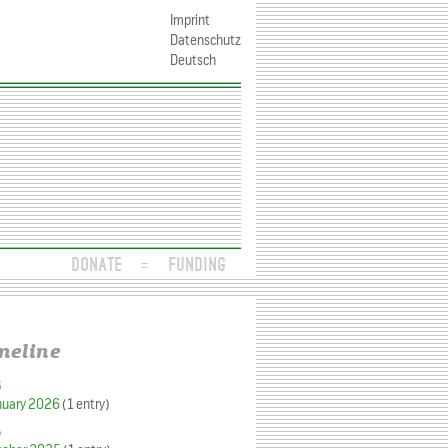
Imprint
Datenschutz
Deutsch
DONATE
FUNDING
meline
6
nuary 2026
(1 entry)
5