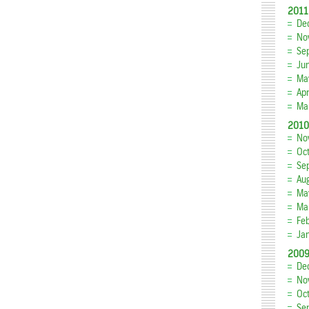
2011
De
No
Se
Ju
Ma
Apr
Ma
2010
No
Oc
Se
Au
Ma
Ma
Fe
Ja
200
De
No
Oc
Se