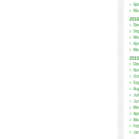
Apr
Ma
2016
De
Se
Ma
Apr
Ma
2015
De
No
Oc
Se
Au
Ju
Ju
Ma
Apr
Ma
Fe
Ja