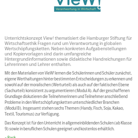
Unterrichtskonzept View! thematisiert die Hamburger Stiftung für
Wirtschaftsethik Fragen rund um Verantwortung in globalen
Wertschöpfungsketten. Neben konkreten Aufgabenstellungen
und Kopiervorlagen sind darin umfangreiche
Hintergrundinformationen sowie didaktische Handreichungen für
Lehrerinnen und Lehrer enthalten.
Mit den Materialien von VieW! lernen die Schülerinnen und Schüler zunächst,
eigene Werthaltungen hinter bestimmten Entscheidungen zu erkennen und
sowohl auf der moralischen (Werturteil) als auch auf der faktischen Ebene
(Sachurteil) konsistent zu argumentieren (Modul A). Auf der geschaffenen
Grundlage diskutieren die Teilnehmerinnen und Teilnehmer anschließend
Probleme in den Wertschöpfungsketten unterschiedlicher Branchen
(Modul B). Insgesamt stehen sechs Themen (Handy, Fisch, Soja, Kakao,
Textil, Tourismus) zur Verfügung.
Das Konzept ist für den Unterricht in allgemeinbildenden Schulen (ab Klasse
9) sowie in beruflichen Schulen geeignet und kostenlos erhältlich.
< Back