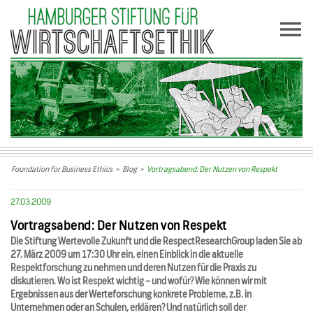
Foundation for Business Ethics
>
Blog
>
Vortragsabend: Der Nutzen von Respekt
27.03.2009
Vortragsabend: Der Nutzen von Respekt
Die Stiftung Wertevolle Zukunft und die RespectResearchGroup laden Sie ab
27. März 2009 um 17:30 Uhr ein, einen Einblick in die aktuelle
Respektforschung zu nehmen und deren Nutzen für die Praxis zu
diskutieren. Wo ist Respekt wichtig – und wofür? Wie können wir mit
Ergebnissen aus der Werteforschung konkrete Probleme, z.B. in
Unternehmen oder an Schulen, erklären? Und natürlich soll der