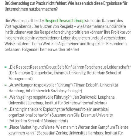
Brückenschlag zur Praxis nicht fehlen: Wie lassen sich diese Ergebnisse für
Unternehmen nutzbar machen?
Die Wissenschaftler der
RespectResearchGroup
stellen im Rahmen des
Vortragsabends „Der Nutzen von Respekt – wie Unternehmen und andere
Institutionen von der Respektforschung profitieren können“ ihre Projekte vor,
in denen sie sich in verschiedenen Lebensbereichen und auf verschiedene
Weise mit dem Thema Werte im Allgemeinen und Respekt im Besonderen
befassen. Folgende Themen werden referiert
„Die RespectResearchGroup: Seit fünf Jahren Forschen aus Leidenschaft“
(Dr. Niels van Quaquebeke, Erasmus University, Rotterdam School of
Management)
„Auswirkungen respektvoller Führung“ (Tilman Eckloff , Universität
Hamburg, Arbeitsbereich Sozialpsychologie)
„Wann gelingt respektvolle Führung?“ (Jan Borkowski, Leuphana
Universität Lüneburg, Institut für Betriebswirtschaftslehre)
„Dancing in the dark: Exploring the followers' role in unethical
organizational behavior" (Suzanne van Gils, Erasmus University,
Rotterdam School of Management)
„Place Marketing und Werte: Wie man mit Werten den Kampf um Talente
gewinnen kann.“ (Sebastian Zenker, Universität Hamburg, Institut für