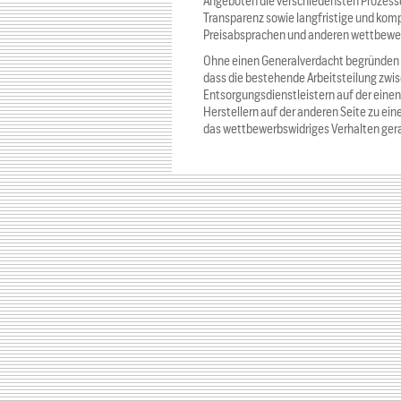
Angeboten die verschiedensten Prozesse
Transparenz sowie langfristige und kom
Preisabsprachen und anderen wettbew
Ohne einen Generalverdacht begründen z
dass die bestehende Arbeitsteilung z
Entsorgungsdienstleistern auf der eine
Herstellern auf der anderen Seite zu ein
das wettbewerbswidriges Verhalten gera