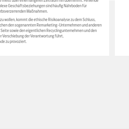
 meist über einen längeren Zeitraum hin übernimmt. Fehlende
plexe Geschäftsbeziehungen sind häufig Nährboden für
erbsverzerrenden Maßnahmen.
u wollen, kommt die ethische Risikoanalyse zu dem Schluss,
wischen den sogenannten Remarketing-Unternehmen und anderen
n Seite sowie den eigentlichen Recyclingunternehmen und den
er Verschiebung der Verantwortung führt,
de zu provoziert.