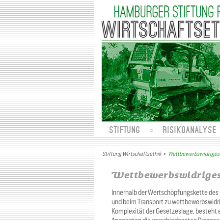
STIFTUNG
RISIKOANALYSE
Stiftung Wirtschaftsethik
>
Wettbewerbswidriges V
Wettbewerbswidriges 
Innerhalb der Wertschöpfungskette des 
und beim Transport zu wettbewerbswidr
Komplexität der Gesetzeslage, besteht 