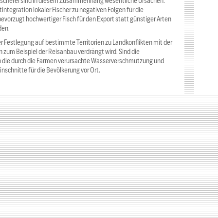
 Fischerei sind in diesem Zusammenhang wesentliche Ursachen.
integration lokaler Fischer zu negativen Folgen für die
evorzugt hochwertiger Fisch für den Export statt günstiger Arten
den.
r Festlegung auf bestimmte Territorien zu Landkonflikten mit der
zum Beispiel der Reisanbau verdrängt wird. Sind die
n die durch die Farmen verursachte Wasserverschmutzung und
nschnitte für die Bevölkerung vor Ort.