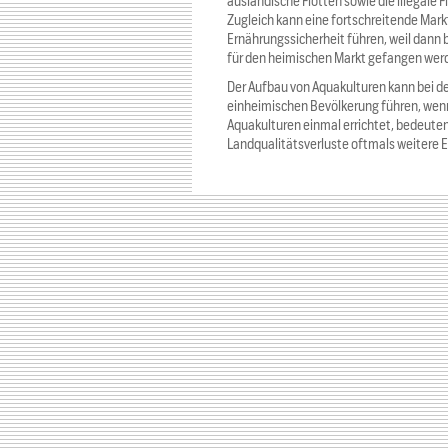
ausländische Flotten sowie die illegale
Zugleich kann eine fortschreitende Markt
Ernährungssicherheit führen, weil dann b
für den heimischen Markt gefangen wer
Der Aufbau von Aquakulturen kann bei de
einheimischen Bevölkerung führen, wenn 
Aquakulturen einmal errichtet, bedeute
Landqualitätsverluste oftmals weitere Ei