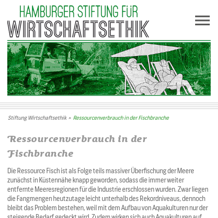
Stiftung Wirtschaftsethik
>
Ressourcenverbrauch in der Fischbranche
Ressourcenverbrauch in der
Fischbranche
Die Ressource Fisch ist als Folge teils massiver Überfischung der Meere
zunächst in Küstennähe knapp geworden, sodass die immer weiter
entfernte Meeresregionen für die Industrie erschlossen wurden. Zwar liegen
die Fangmengen heutzutage leicht unterhalb des Rekordniveaus, dennoch
bleibt das Problem bestehen, weil mit dem Aufbau von Aquakulturen nur der
steigende Bedarf gedeckt wird. Zudem wirken sich auch Aquakulturen auf