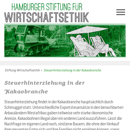
Stiftung Wirtschaftsethik
>
Steuerhinterziehung in der Kakaobranche
Steuerhinterziehung in der
Kakaobranche
Steuerhinterziehung findet in der Kakaobranche hauptsächlich durch
Schmuggel statt. Unterschiedliche Exportsteuersätze in den benachbarten
Anbauländern Westafrikas gaben teilweise sehr starke ökonomische
Anreize, Kakaobohnen illegal über ein anderes Land auszuführen. Lässt die
Nachfrage im eigenen Land nach, sind jene Bauern, die ohne den Verkauf
ihrer gesamten Ernte sich und ihre Familien nicht ernähren können, sogar