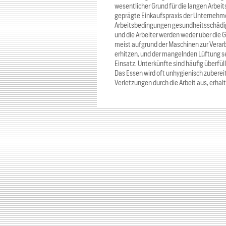
wesentlicher Grund für die langen Arbeits
geprägte Einkaufspraxis der Unternehme
Arbeitsbedingungen gesundheitsschädig
und die Arbeiter werden weder über die G
meist aufgrund der Maschinen zur Verarb
erhitzen, und der mangelnden Lüftung s
Einsatz. Unterkünfte sind häufig überfül
Das Essen wird oft unhygienisch zubereite
Verletzungen durch die Arbeit aus, erha