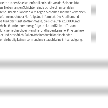
zeiten in den Spielwarenfabriken ist die von der Saisonalität
n. Neben langen Schichten sind auch die oft miserablen
end. In vielen Fabriken wird gegen Sicherheitsnormen verstoßen
efahren noch über Notfallpläne informiert. Die Fabriken sind
eitung der Kunststoffrohmasse, die sich auf bis zu 300 Grad
ehr heiß und es kommen giftige Lacke und Klebstoffe zum
lt, hygienisch nicht einwandfrei und haben keinerlei Privatsphäre.
t und ist spärlich. Fallen Arbeiter durch Krankheit oder
lten sie häufig keinen Lohn und meist auch keine Entschädigung.