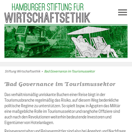
Stiftung Wirtschaftsethik
>
Bad Governance im Tourismussektor
Bad Governance im Tourismussektor
Das verhältnismäßig unriskante Buchen einer Reise birgt in der
Tourismusbranche regelmäßig das Risiko, auf diesem Weg bedenkliche
politische Regime zu unterstützen. So spielt bspw. in Ägypten das Militär
eine maßgebliche Rolle im Tourismussektor und ranghohe Offiziere sind
auch nach den Revolutionen weiterhin bedeutende Investoren und
Eigentümer von Hotelanlagen.
Reiseveranstalter und Reisevermittler sind also bei Angebot und Nachfrage