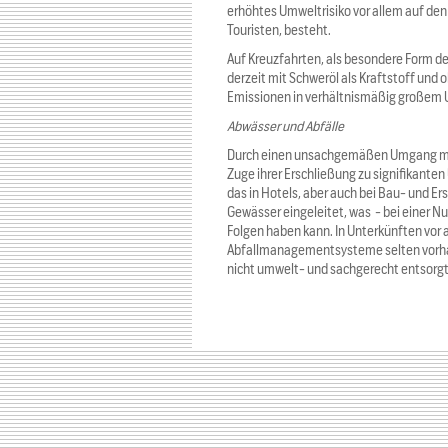
erhöhtes Umweltrisiko vor allem auf den 
Touristen, besteht.
Auf Kreuzfahrten, als besondere Form de
derzeit mit Schweröl als Kraftstoff und
Emissionen in verhältnismäßig großem
Abwässer und Abfälle
Durch einen unsachgemäßen Umgang mit 
Zuge ihrer Erschließung zu signifikan
das in Hotels, aber auch bei Bau- und Ers
Gewässer eingeleitet, was - bei einer N
Folgen haben kann. In Unterkünften vor 
Abfallmanagementsysteme selten vorhan
nicht umwelt- und sachgerecht entsorgt