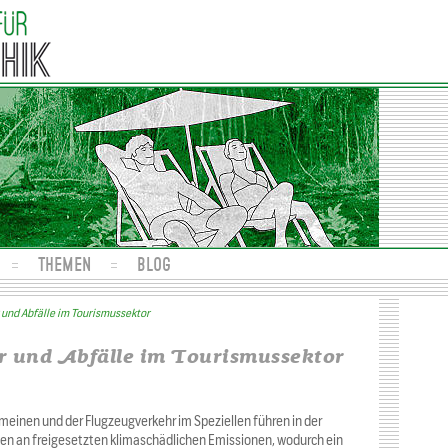
THEMEN
BLOG
und Abfälle im Tourismussektor
r und Abfälle im Tourismussektor
inen und der Flugzeugverkehr im Speziellen führen in der
en an freigesetzten klimaschädlichen Emissionen, wodurch ein