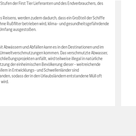
Stufen der First Tier Lieferanten und des Endverbrauchers, des
s Reisens, werden zudem dadurch, dass ein Großteil der Schiffe
 ohne Rußfilter betrieben wird, klima- und gesundheitsgefährdende
 Umfang ausgestoßen.
Abwässern und Abfällen kann es in den Destinationen und im
ten Umweltverschmutzungen kommen. Das verschmutzte Abwasser,
chließungsprojekten anfällt, wird teilweise illegal in natürliche
utzung der einheimischen Bevölkerung dieser - weitreichende
allem in Entwicklungs- und Schwellenländer sind
den, sodass der in den Urlaubsländern entstandene Müll oft
 wird.