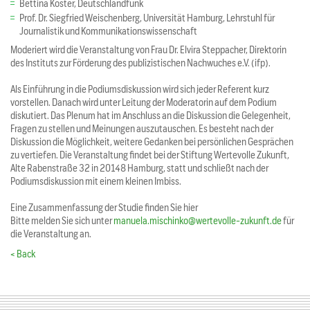
Bettina Köster, Deutschlandfunk
Prof. Dr. Siegfried Weischenberg, Universität Hamburg, Lehrstuhl für
Journalistik und Kommunikationswissenschaft
Moderiert wird die Veranstaltung von Frau Dr. Elvira Steppacher, Direktorin
des Instituts zur Förderung des publizistischen Nachwuches e.V. (ifp).
Als Einführung in die Podiumsdiskussion wird sich jeder Referent kurz
vorstellen. Danach wird unter Leitung der Moderatorin auf dem Podium
diskutiert. Das Plenum hat im Anschluss an die Diskussion die Gelegenheit,
Fragen zu stellen und Meinungen auszutauschen. Es besteht nach der
Diskussion die Möglichkeit, weitere Gedanken bei persönlichen Gesprächen
zu vertiefen. Die Veranstaltung findet bei der Stiftung Wertevolle Zukunft,
Alte Rabenstraße 32 in 20148 Hamburg, statt und schließt nach der
Podiumsdiskussion mit einem kleinen Imbiss.
Eine Zusammenfassung der Studie finden Sie hier
Bitte melden Sie sich unter
manuela.mischinko@wertevolle-zukunft.de
für
die Veranstaltung an.
< Back