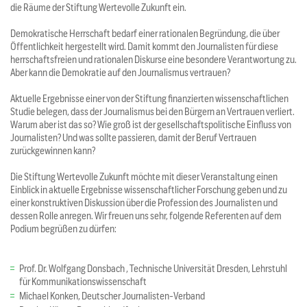
die Räume der Stiftung Wertevolle Zukunft ein.
Demokratische Herrschaft bedarf einer rationalen Begründung, die über
Öffentlichkeit hergestellt wird. Damit kommt den Journalisten für diese
herrschaftsfreien und rationalen Diskurse eine besondere Verantwortung zu.
Aber kann die Demokratie auf den Journalismus vertrauen?
Aktuelle Ergebnisse einer von der Stiftung finanzierten wissenschaftlichen
Studie belegen, dass der Journalismus bei den Bürgern an Vertrauen verliert.
Warum aber ist das so? Wie groß ist der gesellschaftspolitische Einfluss von
Journalisten? Und was sollte passieren, damit der Beruf Vertrauen
zurückgewinnen kann?
Die Stiftung Wertevolle Zukunft möchte mit dieser Veranstaltung einen
Einblick in aktuelle Ergebnisse wissenschaftlicher Forschung geben und zu
einer konstruktiven Diskussion über die Profession des Journalisten und
dessen Rolle anregen. Wir freuen uns sehr, folgende Referenten auf dem
Podium begrüßen zu dürfen:
Prof. Dr. Wolfgang Donsbach , Technische Universität Dresden, Lehrstuhl
für Kommunikationswissenschaft
Michael Konken, Deutscher Journalisten-Verband