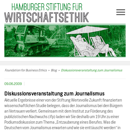
Foundation for Business Ethics
>
Blog
>
Diskussionsveranstaltung zum Journalismus
09.06.2009
Diskussionsveranstaltung zum Journalismus
Aktuelle Ergebnisse einer von der Stiftung Wertevolle Zukunft finanzierten
wissenschaftlichen Studie belegen, dass der Journalismus bei den Bürgern
an Vertrauen verliert. Gemeinsam mit dem Institut zur Förderung des
publizistischen Nachwuchs (ifp) laden wir Sie deshalb um 19 Uhr zu einer
Podiumsdiskussion zum Thema „Entzauberung eines Berufes. Was die
Deutschen vom Journalismus erwarten und wie sie enttäuscht werden“ in