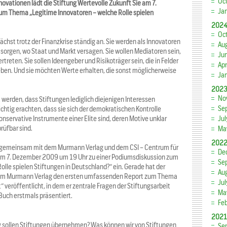
Oc
novationen lädt die Stiftung Wertevolle Zukunft Sie am 7.
Ja
um Thema „Legitime Innovatoren – welche Rolle spielen
202
Oc
ächst trotz der Finanzkrise ständig an. Sie werden als Innovatoren
Au
 sorgen, wo Staat und Markt versagen. Sie wollen Mediatoren sein,
Ju
rtreten. Sie sollen Ideengeber und Risikoträger sein, die in Felder
Apr
ieben. Und sie möchten Werte erhalten, die sonst möglicherweise
Ja
202
No
werden, dass Stiftungen lediglich diejenigen Interessen
Se
wichtig erachten, dass sie sich der demokratischen Kontrolle
nservative Instrumente einer Elite sind, deren Motive unklar
Ju
rüfbar sind.
Ma
202
ie gemeinsam mit dem Murmann Verlag und dem CSI – Centrum für
De
 am 7. Dezember 2009 um 19 Uhr zu einer Podiumsdiskussion zum
Se
lle spielen Stiftungen in Deutschland?“ ein. Gerade hat der
Au
i im Murmann Verlag den ersten umfassenden Report zum Thema
Ju
“ veröffentlicht, in dem er zentrale Fragen der Stiftungsarbeit
Ma
Buch erstmals präsentiert.
Fe
2021
 sollen Stiftungen übernehmen? Was können wir von Stiftungen
Se