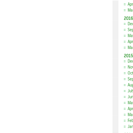
Apr
Ma
2016
De
Se
Ma
Apr
Ma
2015
De
No
Oc
Se
Au
Ju
Ju
Ma
Apr
Ma
Fe
Ja