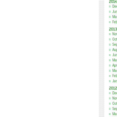
2014
De
Ju
Ma
Fe
2013
No
Oc
Se
Au
Ju
Ma
Apr
Ma
Fe
Ja
2012
De
No
Oc
Se
Ma