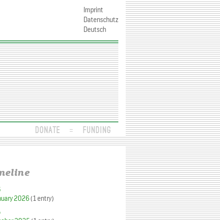
Imprint
Datenschutz
Deutsch
DONATE
FUNDING
meline
6
nuary 2026
(1 entry)
5