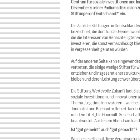
Centrum für soziale Investitionen und In
Dezember zu einer Podiumsdiskussion z
Stiftungen in Deutschland?“ ein.
Die Zahl der Stiftungen in Deutschland w
bezeichnet, die dort für das Gemeinwohl
die die Interessen von Benachteiligten ve
investieren, die sonst vernachlässigt bl
in Vergessenheit geraten würden.
Auf der anderen Seite kann eingewendet 
vertreten, die einige wenige Stifter für 
entziehen und insgesamt eher strukturko
bleiben und deren Leistung schwer überp
Die Stiftung Wertevolle Zukunft lädt S
soziale Investitionen und Innovationen
Thema „Legitime Innovatoren – welche Ro
Journalist und Buchautor Robert Jacob
mit dem Titel „Die Goodwill-Gesellschaft
beantwortet. An diesem Abend wird das 
Ist "gut gemeint" auch "gut gemacht"?
Welche gesellschaftliche Verantwortung