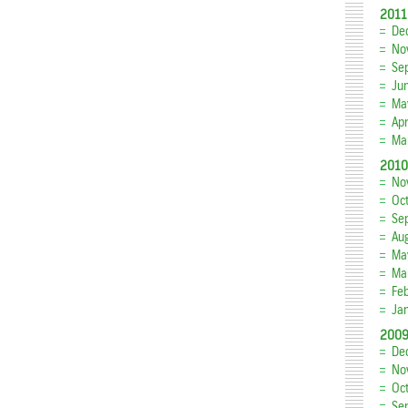
2011
De
No
Se
Ju
Ma
Apr
Ma
2010
No
Oc
Se
Au
Ma
Ma
Fe
Ja
200
De
No
Oc
Se