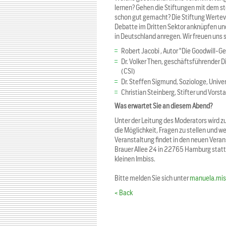
lernen? Gehen die Stiftungen mit dem st
schon gut gemacht? Die Stiftung Wertevo
Debatte im Dritten Sektor anknüpfen und
in Deutschland anregen. Wir freuen uns
Robert Jacobi , Autor "Die Goodwill-Ge
Dr. Volker Then, geschäftsführender D
(CSI)
Dr. Steffen Sigmund, Soziologe, Unive
Christian Steinberg, Stifter und Vorst
Was erwartet Sie an diesem Abend?
Unter der Leitung des Moderators wird z
die Möglichkeit, Fragen zu stellen und w
Veranstaltung findet in den neuen Veran
Brauer Allee 24 in 22765 Hamburg statt
kleinen Imbiss.
Bitte melden Sie sich unter
manuela.mis
< Back