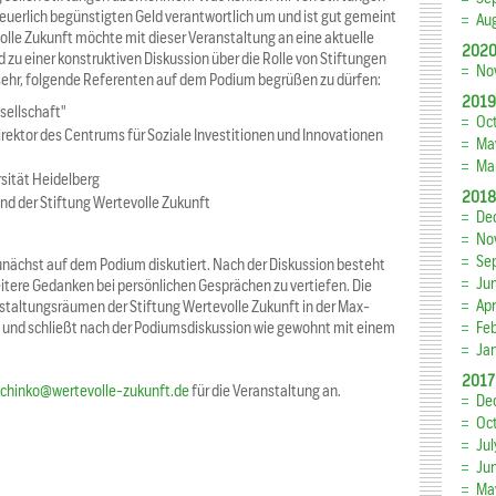
euerlich begünstigten Geld verantwortlich um und ist gut gemeint
Au
lle Zukunft möchte mit dieser Veranstaltung an eine aktuelle
202
 zu einer konstruktiven Diskussion über die Rolle von Stiftungen
No
 sehr, folgende Referenten auf dem Podium begrüßen zu dürfen:
2019
sellschaft"
Oc
irektor des Centrums für Soziale Investitionen und Innovationen
Ma
Ma
rsität Heidelberg
2018
and der Stiftung Wertevolle Zukunft
De
No
Se
unächst auf dem Podium diskutiert. Nach der Diskussion besteht
Ju
eitere Gedanken bei persönlichen Gesprächen zu vertiefen. Die
Apr
staltungsräumen der Stiftung Wertevolle Zukunft in der Max-
 und schließt nach der Podiumsdiskussion wie gewohnt mit einem
Fe
Ja
2017
chinko@wertevolle-zukunft.de
für die Veranstaltung an.
De
Oc
Jul
Ju
Ma