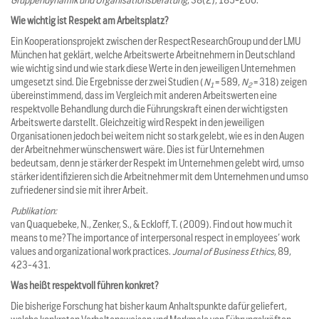
Gruppendynamik und Organisationsberatung
, 38(2), 185-200.
Wie wichtig ist Respekt am Arbeitsplatz?
Ein Kooperationsprojekt zwischen der RespectResearchGroup und der LMU
München hat geklärt, welche Arbeitswerte Arbeitnehmern in Deutschland
wie wichtig sind und wie stark diese Werte in den jeweiligen Unternehmen
umgesetzt sind. Die Ergebnisse der zwei Studien (
N
= 589,
N
= 318) zeigen
1
2
übereinstimmend, dass im Vergleich mit anderen Arbeitswerten eine
respektvolle Behandlung durch die Führungskraft einen der wichtigsten
Arbeitswerte darstellt. Gleichzeitig wird Respekt in den jeweiligen
Organisationen jedoch bei weitem nicht so stark gelebt, wie es in den Augen
der Arbeitnehmer wünschenswert wäre. Dies ist für Unternehmen
bedeutsam, denn je stärker der Respekt im Unternehmen gelebt wird, umso
stärker identifizieren sich die Arbeitnehmer mit dem Unternehmen und umso
zufriedener sind sie mit ihrer Arbeit.
Publikation:
van Quaquebeke, N., Zenker, S., & Eckloff, T. (2009). Find out how much it
means to me? The importance of interpersonal respect in employees’ work
values and organizational work practices.
Journal of Business Ethics
, 89,
423-431.
Was heißt respektvoll führen konkret?
Die bisherige Forschung hat bisher kaum Anhaltspunkte dafür geliefert,