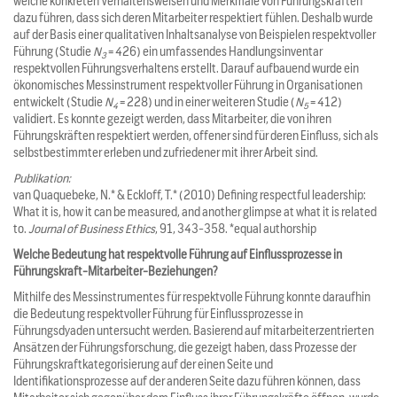
welche konkreten Verhaltensweisen und Merkmale von Führungskräften
dazu führen, dass sich deren Mitarbeiter respektiert fühlen. Deshalb wurde
auf der Basis einer qualitativen Inhaltsanalyse von Beispielen respektvoller
Führung (Studie
N
= 426) ein umfassendes Handlungsinventar
3
respektvollen Führungsverhaltens erstellt. Darauf aufbauend wurde ein
ökonomisches Messinstrument respektvoller Führung in Organisationen
entwickelt (Studie
N
= 228) und in einer weiteren Studie (
N
= 412)
4
5
validiert. Es konnte gezeigt werden, dass Mitarbeiter, die von ihren
Führungskräften respektiert werden, offener sind für deren Einfluss, sich als
selbstbestimmter erleben und zufriedener mit ihrer Arbeit sind.
Publikation:
van Quaquebeke, N.* & Eckloff, T.* (2010) Defining respectful leadership:
What it is, how it can be measured, and another glimpse at what it is related
to.
Journal of Business Ethics
, 91, 343-358. *equal authorship
Welche Bedeutung hat respektvolle Führung auf Einflussprozesse in
Führungskraft-Mitarbeiter-Beziehungen?
Mithilfe des Messinstrumentes für respektvolle Führung konnte daraufhin
die Bedeutung respektvoller Führung für Einflussprozesse in
Führungsdyaden untersucht werden. Basierend auf mitarbeiterzentrierten
Ansätzen der Führungsforschung, die gezeigt haben, dass Prozesse der
Führungskraftkategorisierung auf der einen Seite und
Identifikationsprozesse auf der anderen Seite dazu führen können, dass