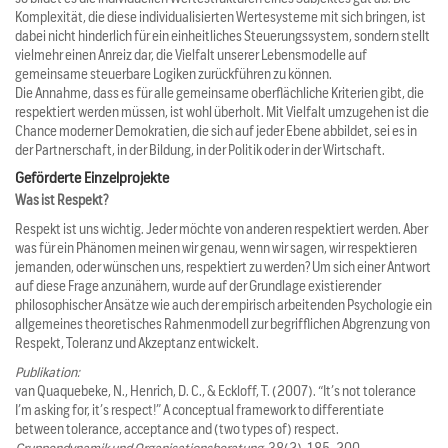
Komplexität, die diese individualisierten Wertesysteme mit sich bringen, ist
dabei nicht hinderlich für ein einheitliches Steuerungssystem, sondern stellt
vielmehr einen Anreiz dar, die Vielfalt unserer Lebensmodelle auf
gemeinsame steuerbare Logiken zurückführen zu können.
Die Annahme, dass es für alle gemeinsame oberflächliche Kriterien gibt, die
respektiert werden müssen, ist wohl überholt. Mit Vielfalt umzugehen ist die
Chance moderner Demokratien, die sich auf jeder Ebene abbildet, sei es in
der Partnerschaft, in der Bildung, in der Politik oder in der Wirtschaft.
Geförderte Einzelprojekte
Was ist Respekt?
Respekt ist uns wichtig. Jeder möchte von anderen respektiert werden. Aber
was für ein Phänomen meinen wir genau, wenn wir sagen, wir respektieren
jemanden, oder wünschen uns, respektiert zu werden? Um sich einer Antwort
auf diese Frage anzunähern, wurde auf der Grundlage existierender
philosophischer Ansätze wie auch der empirisch arbeitenden Psychologie ein
allgemeines theoretisches Rahmenmodell zur begrifflichen Abgrenzung von
Respekt, Toleranz und Akzeptanz entwickelt.
Publikation:
van Quaquebeke, N., Henrich, D. C., & Eckloff, T. (2007). “It’s not tolerance
I’m asking for, it’s respect!” A conceptual framework to differentiate
between tolerance, acceptance and (two types of) respect.