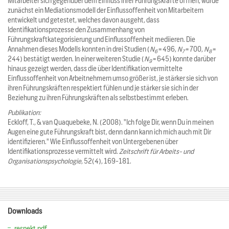
Mitarbeiter sich gegenüber dem Einfluss ihrer Führungskräfte öffnen, wurde
zunächst ein Mediationsmodell der Einflussoffenheit von Mitarbeitern
entwickelt und getestet, welches davon ausgeht, dass
Identifikationsprozesse den Zusammenhang von
Führungskraftkategorisierung und Einflussoffenheit mediieren. Die
Annahmen dieses Modells konnten in drei Studien (
N
= 496,
N
= 700,
N
=
6
7
8
244) bestätigt werden. In einer weiteren Studie (
N
= 645) konnte darüber
9
hinaus gezeigt werden, dass die über Identifikation vermittelte
Einflussoffenheit von Arbeitnehmern umso größer ist, je stärker sie sich von
ihren Führungskräften respektiert fühlen und je stärker sie sich in der
Beziehung zu ihren Führungskräften als selbstbestimmt erleben.
Publikation:
Eckloff, T., & van Quaquebeke, N. (2008). "Ich folge Dir, wenn Du in meinen
Augen eine gute Führungskraft bist, denn dann kann ich mich auch mit Dir
identifizieren." Wie Einflussoffenheit von Untergebenen über
Identifikationsprozesse vermittelt wird.
Zeitschrift für Arbeits- und
Organisationspsychologie
, 52(4), 169-181.
Downloads
respekt.pdf