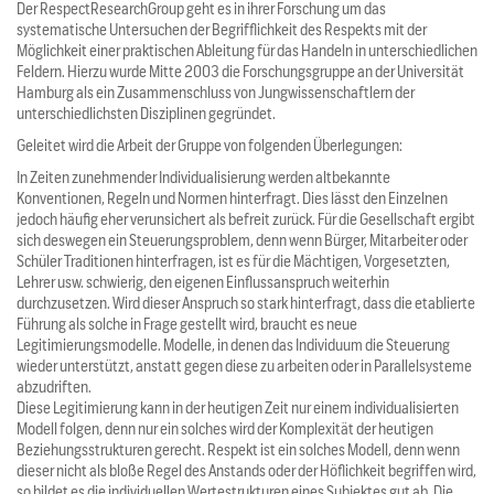
Der RespectResearchGroup geht es in ihrer Forschung um das
systematische Untersuchen der Begrifflichkeit des Respekts mit der
Möglichkeit einer praktischen Ableitung für das Handeln in unterschiedlichen
Feldern. Hierzu wurde Mitte 2003 die Forschungsgruppe an der Universität
Hamburg als ein Zusammenschluss von Jungwissenschaftlern der
unterschiedlichsten Disziplinen gegründet.
Geleitet wird die Arbeit der Gruppe von folgenden Überlegungen:
In Zeiten zunehmender Individualisierung werden altbekannte
Konventionen, Regeln und Normen hinterfragt. Dies lässt den Einzelnen
jedoch häufig eher verunsichert als befreit zurück. Für die Gesellschaft ergibt
sich deswegen ein Steuerungsproblem, denn wenn Bürger, Mitarbeiter oder
Schüler Traditionen hinterfragen, ist es für die Mächtigen, Vorgesetzten,
Lehrer usw. schwierig, den eigenen Einflussanspruch weiterhin
durchzusetzen. Wird dieser Anspruch so stark hinterfragt, dass die etablierte
Führung als solche in Frage gestellt wird, braucht es neue
Legitimierungsmodelle. Modelle, in denen das Individuum die Steuerung
wieder unterstützt, anstatt gegen diese zu arbeiten oder in Parallelsysteme
abzudriften.
Diese Legitimierung kann in der heutigen Zeit nur einem individualisierten
Modell folgen, denn nur ein solches wird der Komplexität der heutigen
Beziehungsstrukturen gerecht. Respekt ist ein solches Modell, denn wenn
dieser nicht als bloße Regel des Anstands oder der Höflichkeit begriffen wird,
so bildet es die individuellen Wertestrukturen eines Subjektes gut ab. Die