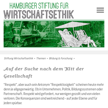
Stiftung Wirtschaftsethik
>
Themen
>
Bildung & Forschung
>
Auf der Suche nach dem Kitt der
Gesellschaft
"Respekt", aber auch sein Antonym "Respektlosigkeit" scheinen heute mehr
denn je allgegenwärtig. Ob in Unternehmen, Politik, Bildungssystemen oder
Partnerschaft. Respekt wird gefordert, nur wenigen gezollt und von vielen
verloren. Die Konsequenzen sind weitreichend - auf jeder Ebene und für
jeden spürbar.