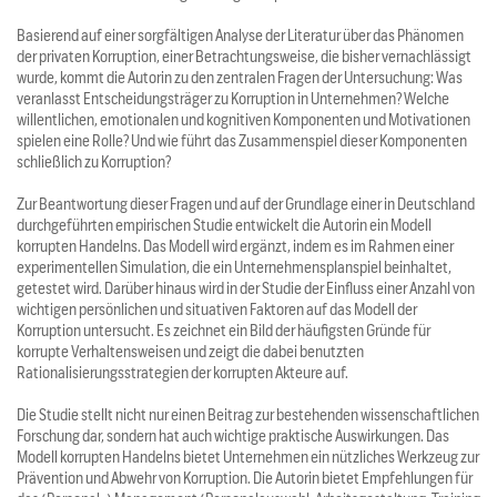
Basierend auf einer sorgfältigen Analyse der Literatur über das Phänomen
der privaten Korruption, einer Betrachtungsweise, die bisher vernachlässigt
wurde, kommt die Autorin zu den zentralen Fragen der Untersuchung: Was
veranlasst Entscheidungsträger zu Korruption in Unternehmen? Welche
willentlichen, emotionalen und kognitiven Komponenten und Motivationen
spielen eine Rolle? Und wie führt das Zusammenspiel dieser Komponenten
schließlich zu Korruption?
Zur Beantwortung dieser Fragen und auf der Grundlage einer in Deutschland
durchgeführten empirischen Studie entwickelt die Autorin ein Modell
korrupten Handelns. Das Modell wird ergänzt, indem es im Rahmen einer
experimentellen Simulation, die ein Unternehmensplanspiel beinhaltet,
getestet wird. Darüber hinaus wird in der Studie der Einfluss einer Anzahl von
wichtigen persönlichen und situativen Faktoren auf das Modell der
Korruption untersucht. Es zeichnet ein Bild der häufigsten Gründe für
korrupte Verhaltensweisen und zeigt die dabei benutzten
Rationalisierungsstrategien der korrupten Akteure auf.
Die Studie stellt nicht nur einen Beitrag zur bestehenden wissenschaftlichen
Forschung dar, sondern hat auch wichtige praktische Auswirkungen. Das
Modell korrupten Handelns bietet Unternehmen ein nützliches Werkzeug zur
Prävention und Abwehr von Korruption. Die Autorin bietet Empfehlungen für