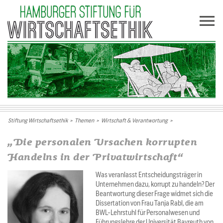
Stiftung Wirtschaftsethik
>
Themen
>
Wirtschaft & Verantwortung
>
„Die personalen Ursachen korrupten
Handelns in der Privatwirtschaft“
Was veranlasst Entscheidungsträger in
Unternehmen dazu, korrupt zu handeln? Der
Beantwortung dieser Frage widmet sich die
Dissertation von Frau Tanja Rabl, die am
BWL-Lehrstuhl für Personalwesen und
Führungslehre der Universität Bayreuth von