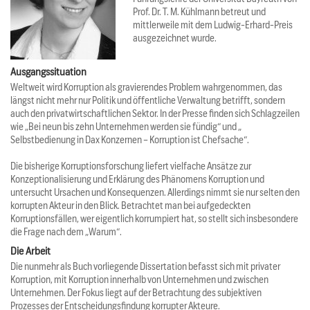
Prof. Dr. T. M. Kühlmann betreut und
mittlerweile mit dem Ludwig-Erhard-Preis
ausgezeichnet wurde.
Ausgangssituation
Weltweit wird Korruption als gravierendes Problem wahrgenommen, das
längst nicht mehr nur Politik und öffentliche Verwaltung betrifft, sondern
auch den privatwirtschaftlichen Sektor. In der Presse finden sich Schlagzeilen
wie „Bei neun bis zehn Unternehmen werden sie fündig“ und „
Selbstbedienung in Dax Konzernen – Korruption ist Chefsache“.
Die bisherige Korruptionsforschung liefert vielfache Ansätze zur
Konzeptionalisierung und Erklärung des Phänomens Korruption und
untersucht Ursachen und Konsequenzen. Allerdings nimmt sie nur selten den
korrupten Akteur in den Blick. Betrachtet man bei aufgedeckten
Korruptionsfällen, wer eigentlich korrumpiert hat, so stellt sich insbesondere
die Frage nach dem „Warum“.
Die Arbeit
Die nunmehr als Buch vorliegende Dissertation befasst sich mit privater
Korruption, mit Korruption innerhalb von Unternehmen und zwischen
Unternehmen. Der Fokus liegt auf der Betrachtung des subjektiven
Prozesses der Entscheidungsfindung korrupter Akteure.