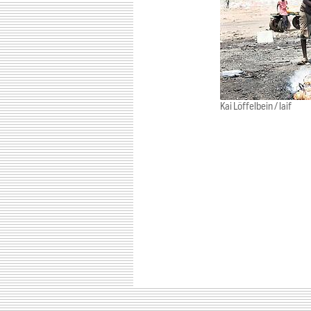
Kai Löffelbein / laif