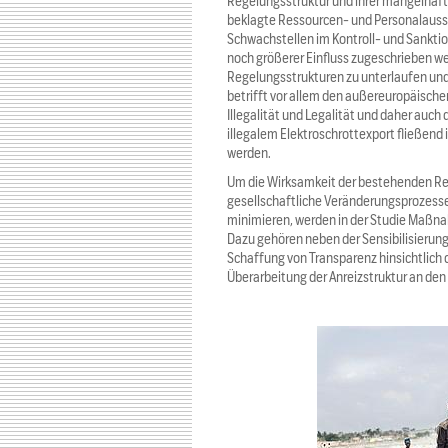
Regelungsstruktur und ihrer mangelhaf
beklagte Ressourcen- und Personalausst
Schwachstellen im Kontroll- und Sanktio
noch größerer Einfluss zugeschrieben we
Regelungsstrukturen zu unterlaufen und
betrifft vor allem den außereuropäische
Illegalität und Legalität und daher au
illegalem Elektroschrottexport fließend
werden.
Um die Wirksamkeit der bestehenden Re
gesellschaftliche Veränderungsprozesse 
minimieren, werden in der Studie Maßnah
Dazu gehören neben der Sensibilisieru
Schaffung von Transparenz hinsichtlich 
Überarbeitung der Anreizstruktur an den