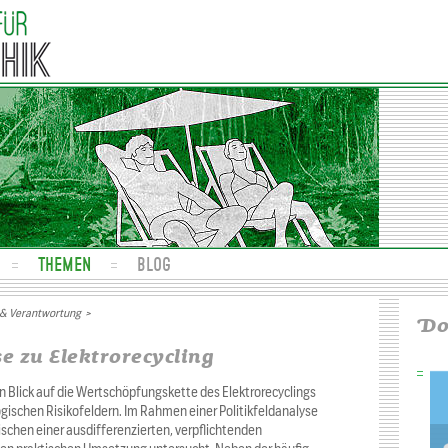
THEMEN
BLOG
 & Verantwortung
>
Do
e zu Elektrorecycling
en Blick auf die Wertschöpfungskette des Elektrorecyclings
gischen Risikofeldern. Im Rahmen einer Politikfeldanalyse
ischen einer ausdifferenzierten, verpflichtenden