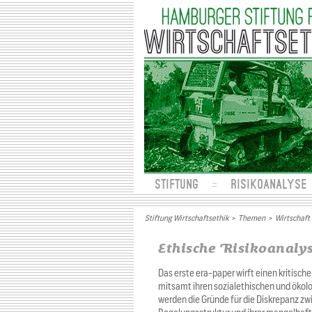
STIFTUNG
RISIKOANALYSE
Stiftung Wirtschaftsethik
>
Themen
>
Wirtschaft
Ethische Risikoanalys
Das erste era-paper wirft einen kritisch
mitsamt ihren sozialethischen und ökolo
werden die Gründe für die Diskrepanz zw