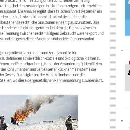
ten praktischen Umsetzung untersucht. Neben der häufig
attung bei den zuständigen Institutionen zeigen sich erhebliche
nsapparat. Die Analyse ergibt, dass falschen Anreizsystemen ein
rden muss, da sie es ökonomisch attraktiv machen, die
 bestehende rechtliche Grauzonen einseitig auszunutzen. Dies
n Handel mit Elektroaltgeräten, bei dem die Grenze zwischen
ch die Trennung zwischen rechtmäßigem Gebrauchtwarenexport und
 ist und die gesetzlichen Vorgaben daher leicht unterwandert
gelungsdichte zu erhöhen und Ansatzpunkte für
zu definieren sowie ethisch-soziale und ökologische Risiken zu
men und Stellschrauben („Hebel der Veränderung“) identifiziert.
ng der Konsumenten und verbesserter Rücknahmesysteme die
der Geschäftstätigkeiten der Marktteilnehmer und die
 Stellen, wo diese der gesetzlichen Rahmenordnung zuwiderläuft.