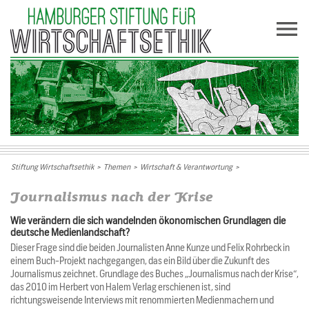
Stiftung Wirtschaftsethik
>
Themen
>
Wirtschaft & Verantwortung
>
Journalismus nach der Krise
Wie verändern die sich wandelnden ökonomischen Grundlagen die
deutsche Medienlandschaft?
Dieser Frage sind die beiden Journalisten Anne Kunze und Felix Rohrbeck in
einem Buch-Projekt nachgegangen, das ein Bild über die Zukunft des
Journalismus zeichnet. Grundlage des Buches „Journalismus nach der Krise“,
das 2010 im Herbert von Halem Verlag erschienen ist, sind
richtungsweisende Interviews mit renommierten Medienmachern und