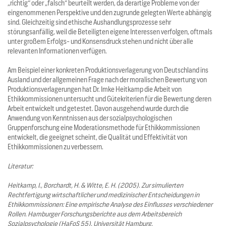
„richtig“ oder „falsch“ beurteilt werden, da derartige Probleme von der
eingenommenen Perspektive und den zugrunde gelegten Werte abhängig
sind. Gleichzeitig sind ethische Aushandlungsprozesse sehr
störungsanfällig, weil die Beteiligten eigene Interessen verfolgen, oftmals
unter großem Erfolgs- und Konsensdruck stehen und nicht über alle
relevanten Informationen verfügen.
Am Beispiel einer konkreten Produktionsverlagerung von Deutschland ins
Ausland und der allgemeinen Frage nach der moralischen Bewertung von
Produktionsverlagerungen hat Dr. Imke Heitkamp die Arbeit von
Ethikkommissionen untersucht und Gütekriterien für die Bewertung deren
Arbeit entwickelt und getestet. Davon ausgehend wurde durch die
Anwendung von Kenntnissen aus der sozialpsychologischen
Gruppenforschung eine Moderationsmethode für Ethikkommissionen
entwickelt, die geeignet scheint, die Qualität und Effektivität von
Ethikkommissionen zu verbessern.
Literatur:
Heitkamp, I., Borchardt, H. & Witte, E. H. (2005). Zur simulierten
Rechtfertigung wirtschaftlicher und medizinischer Entscheidungen in
Ethikkommissionen: Eine empirische Analyse des Einflusses verschiedener
Rollen. Hamburger Forschungsberichte aus dem Arbeitsbereich
Sozialpsychologie (HaFoS 55). Universität Hamburg.