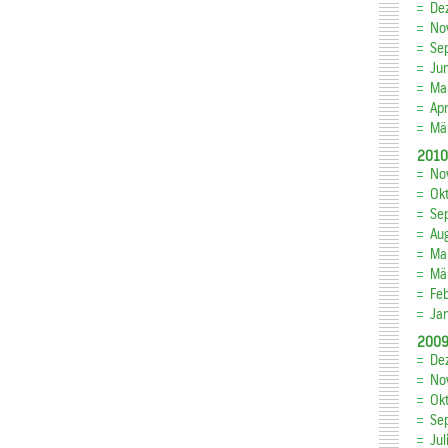
De
No
Se
Ju
Ma
Apr
Mä
2010
No
Ok
Se
Au
Ma
Mä
Fe
Ja
200
De
No
Ok
Se
Jul