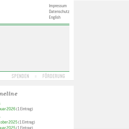
Impressum
Datenschutz
English
SPENDEN
FÖRDERUNG
meline
6
nuar 2026
(1 Eintrag)
5
tober 2025
(1 Eintrag)
nuar 2025
(1 Eintrag)