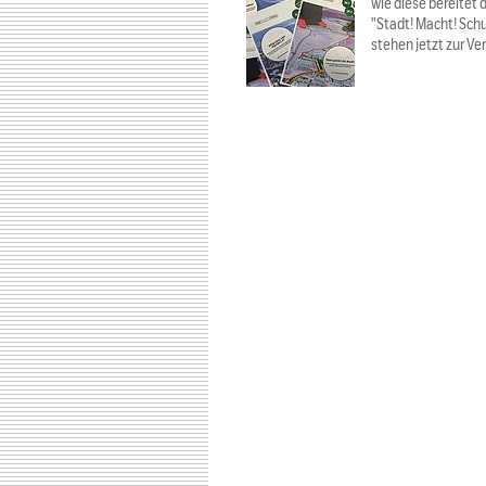
wie diese bereitet 
"Stadt! Macht! Schu
stehen jetzt zur V