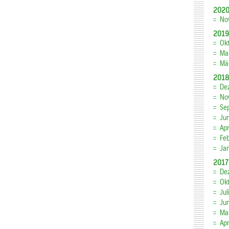
202
No
2019
Ok
Ma
Mä
2018
De
No
Se
Ju
Apr
Fe
Ja
2017
De
Ok
Jul
Ju
Ma
Apr