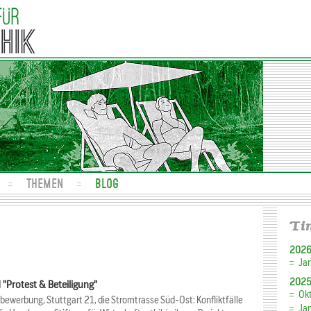
THEMEN
BLOG
Ti
202
Ja
202
"Protest & Beteiligung"
Ok
werbung, Stuttgart 21, die Stromtrasse Süd-Ost: Konfliktfälle
Ja