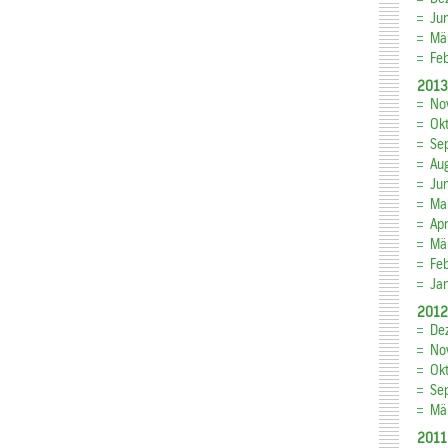
Ju
Mä
Fe
2013
No
Ok
Se
Au
Ju
Ma
Apr
Mä
Fe
Ja
2012
De
No
Ok
Se
Mä
2011