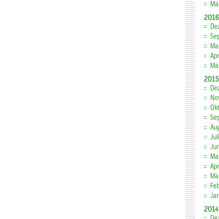
Mä
2016
De
Se
Ma
Apr
Mä
2015
De
No
Ok
Se
Au
Jul
Ju
Ma
Apr
Mä
Fe
Ja
2014
De