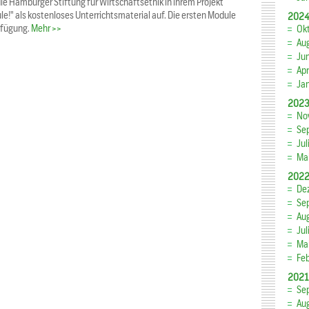
die Hamburger Stiftung für Wirtschaftsethik in ihrem Projekt
le!" als kostenloses Unterrichtsmaterial auf. Die ersten Module
202
erfügung.
Mehr >>
Ok
Au
Ju
Apr
Ja
202
No
Se
Jul
Ma
202
De
Se
Au
Jul
Ma
Fe
2021
Se
Au