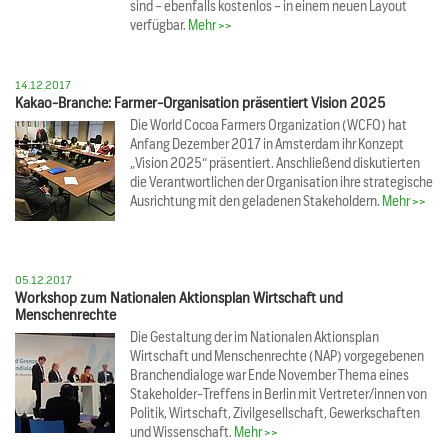
sind – ebenfalls kostenlos – in einem neuen Layout
verfügbar.
Mehr >>
14.12.2017
Kakao-Branche: Farmer-Organisation präsentiert Vision 2025
Die World Cocoa Farmers Organization (WCFO) hat
Anfang Dezember 2017 in Amsterdam ihr Konzept
„Vision 2025“ präsentiert. Anschließend diskutierten
die Verantwortlichen der Organisation ihre strategische
Ausrichtung mit den geladenen Stakeholdern.
Mehr >>
05.12.2017
Workshop zum Nationalen Aktionsplan Wirtschaft und
Menschenrechte
Die Gestaltung der im Nationalen Aktionsplan
Wirtschaft und Menschenrechte (NAP) vorgegebenen
Branchendialoge war Ende November Thema eines
Stakeholder-Treffens in Berlin mit Vertreter/innen von
Politik, Wirtschaft, Zivilgesellschaft, Gewerkschaften
und Wissenschaft.
Mehr >>