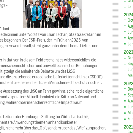
ses
Oc
ngs-
Ja
202
Oc
Au
. Juni
Ju
lieder:innen unter Vorsitz von Lilian Tschan, Staatssekretärin im
Apr
es begonnen. Der CSR-Preis, der im Frühjahr 2025, von
Ja
geben werden soll, steht ganz unter dem Thema Liefer- und
202
No
 Initiativen in diesem Feld erscheint es widersprüchlich, die
Se
er menschenrechtlichen und umwelttechnischen Bemühungen
Ju
eitig zeigt die anhaltende Debatte um das LkSG
Ma
und die anstehende europäische Lieferkettenrichtlinie (CSDDD),
emühen für einen einheitlichen Menschenrechtsschutz noch ist.
202
De
e Aussetzung des LkSG an Fahrt gewinnt, scheint die eigentliche
Se
und zu geraten: Aktuell dominiert die Kritik an Aufwand und
Au
zung, während der menschenrechtliche Impact kaum
Ju
Ma
de Leiterin der Hamburger Stiftung für Wirtschaftsethik,
Fe
elementare Anwendungsthemen anhand konkreter
2021
lt, nicht mehr über das „Ob“, sondern über das „Wie“ zu sprechen,
Se