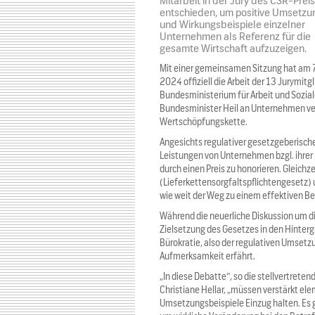
Mitarbeit in der Jury des CSR-Prei
entschieden, um positive Umsetzu
und Wirkungsbeispiele einzelner
Unternehmen als Referenz für die
gesamte Wirtschaft aufzuzeigen.
Mit einer gemeinsamen Sitzung hat am 7
2024 offiziell die Arbeit der 13 Jurymitg
Bundesministerium für Arbeit und Sozial
Bundesminister Heil an Unternehmen ver
Wertschöpfungskette.
Angesichts regulativer gesetzgeberischer
Leistungen von Unternehmen bzgl. ihr
durch einen Preis zu honorieren. Gleichz
(Lieferkettensorgfaltspflichtengesetz) 
wie weit der Weg zu einem effektiven B
Während die neuerliche Diskussion um di
Zielsetzung des Gesetzes in den Hintergr
Bürokratie, also der regulativen Umset
Aufmerksamkeit erfährt.
„In diese Debatte“, so die stellvertreten
Christiane Hellar, „müssen verstärkt 
Umsetzungsbeispiele Einzug halten. Es gi