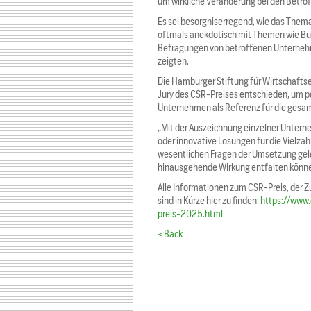
um wirkliche Veränderung bei den Betrof
Es sei besorgniserregend, wie das Them
oftmals anekdotisch mit Themen wie Bü
Befragungen von betroffenen Unterneh
zeigten.
Die Hamburger Stiftung für Wirtschaftset
Jury des CSR-Preises entschieden, um p
Unternehmen als Referenz für die gesa
„Mit der Auszeichnung einzelner Untern
oder innovative Lösungen für die Vielzah
wesentlichen Fragen der Umsetzung gel
hinausgehende Wirkung entfalten können
Alle Informationen zum CSR-Preis, der
sind in Kürze hier zu finden:
https://www
preis-2025.html
< Back