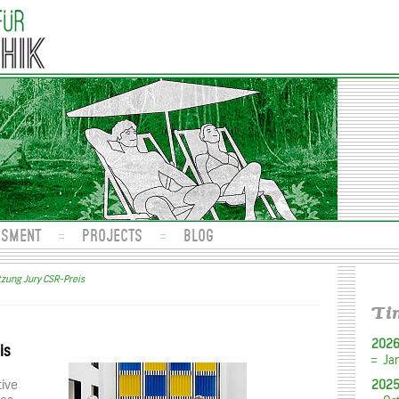
SSMENT
PROJECTS
BLOG
tzung Jury CSR-Preis
Ti
202
is
Ja
tive
202