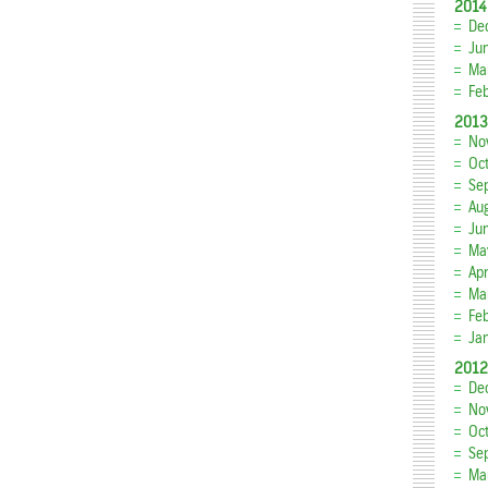
2014
De
Ju
Ma
Fe
2013
No
Oc
Se
Au
Ju
Ma
Apr
Ma
Fe
Ja
2012
De
No
Oc
Se
Ma