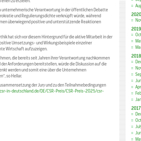
fenen zu erzielen.“
Au
a unternehmerische Verantwortung in der öffentlichen Debatte
202
rokratie und Regulierungsdichte verknüpft würde, während
No
men überwiegend positive und unterstützende Reaktionen
2019
Oc
hik hat sich vor diesem Hintergrund für die aktive Mitarbeit in der
Ma
ositive Umsetzungs- und Wirkungsbeispiele einzelner
Ma
mte Wirtschaft aufzuzeigen.
2018
ehmen, die bereits seit Jahren ihrer Verantwortung nachkommen
De
l der Anforderungen bereitstellen, würde die Diskussion auf die
No
enkt werden und somit eine über die Unternehmen
Se
“, so Hellar.
Ju
 Zusammensetzung der Jury und zu den Teilnahmebedingungen
Apr
.csr-in-deutschland.de/DE/CSR-Preis/CSR-Preis-2025/csr-
Fe
Ja
2017
De
Oc
Jul
Ju
Ma