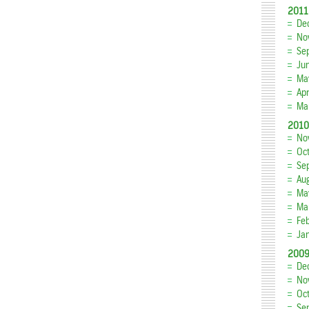
2011
De
No
Se
Ju
Ma
Apr
Ma
2010
No
Oc
Se
Au
Ma
Ma
Fe
Ja
200
De
No
Oc
Se