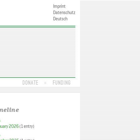
Imprint
Datenschutz
Deutsch
DONATE
FUNDING
meline
6
nuary 2026
(1 entry)
5