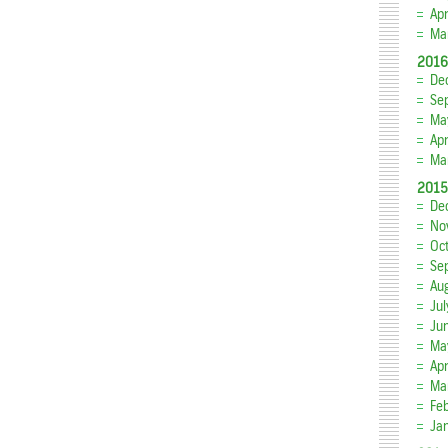
Apr
Ma
2016
De
Se
Ma
Apr
Ma
2015
De
No
Oc
Se
Au
Ju
Ju
Ma
Apr
Ma
Fe
Ja