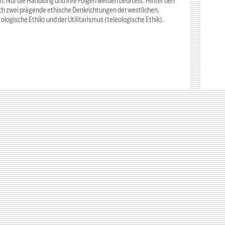
. Nur die Handlung und ihre Folgen werden beurteilt. Hinter den
ch zwei prägende ethische Denkrichtungen der westlichen,
logische Ethik) und der Utilitarismus (teleologische Ethik).