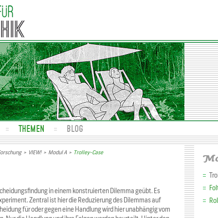
THEMEN
BLOG
Forschung
>
VIEW!
>
Modul A
>
Trolley-Case
Mo
Tro
Fo
scheidungsfindung in einem konstruierten Dilemma geübt. Es
periment. Zentral ist hier die Reduzierung des Dilemmas auf
Ro
cheidung für oder gegen eine Handlung wird hier unabhängig vom