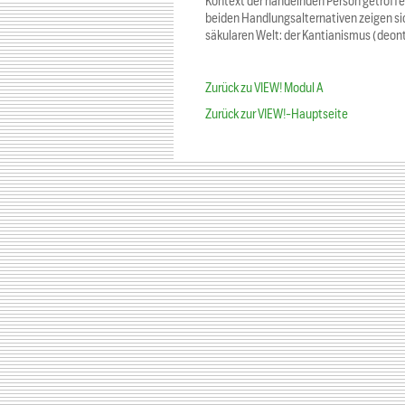
Kontext der handelnden Person getroffen
beiden Handlungsalternativen zeigen si
säkularen Welt: der Kantianismus (deonto
Zurück zu VIEW! Modul A
Zurück zur VIEW!-Hauptseite