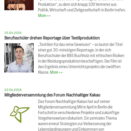
Produktion“, zu dem sich knapp 100 Vertreter aus
Politik, Wirtschaft und Zivilgesellschaft in Berlin trafen.
More >>
25.04.2016
Berufsschüler drehen Reportage über Textilproduktion
„Textilien für das reine Gewissen“ – so lautet der Titel
einer gut 30-minütigen Reportage, in der sich
Berufsschüler der BBS Buchholz mit ethischen Risiken
in der Kleidungsproduktion beschäftigen. Der Film ist
das Ergebnis eines Unterrichtsprojekts der zwölften
Klasse.
More >>
22.04.2016
Mitgliederversammlung des Forum Nachhaltiger Kakao
Das Forum Nachhaltiger Kakao hat auf seiner
Mitgliederversammlung Mitte April in Berlin die
Fortschritte verschiedener Projekte und zukünftige
Vorgehensweisen diskutiert. Ein zentrales Thema
waren erneut Strategien zur Verbesserung der
Lebensbedingungen und Einkommen von