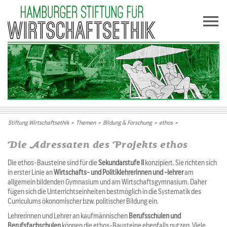
Stiftung Wirtschaftsethik
>
Themen
>
Bildung & Forschung
>
ethos
>
Die Adressaten des Projekts ethos
Die ethos-Bausteine sind für die
Sekundarstufe II
konzipiert. Sie richten sich
in erster Linie an
Wirtschafts- und Politiklehrerinnen und -lehrer
am
allgemein bildenden Gymnasium und am Wirtschaftsgymnasium. Daher
fügen sich die Unterrichtseinheiten bestmöglich in die Systematik des
Curriculums ökonomischer bzw. politischer Bildung ein.
Lehrerinnen und Lehrer an kaufmännischen
Berufsschulen und
Berufsfachschulen
können die ethos-Bausteine ebenfalls nutzen. Viele