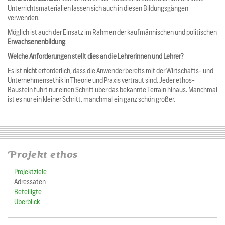
Unterrichtsmaterialien lassen sich auch in diesen Bildungsgängen
verwenden.
Möglich ist auch der Einsatz im Rahmen der kaufmännischen und politischen
Erwachsenenbildung
.
Welche Anforderungen stellt dies an die Lehrerinnen und Lehrer?
Es ist
nicht
erforderlich, dass die Anwender bereits mit der Wirtschafts- und
Unternehmensethik in Theorie und Praxis vertraut sind. Jeder ethos-
Baustein führt nur einen Schritt über das bekannte Terrain hinaus. Manchmal
ist es nur ein kleiner Schritt, manchmal ein ganz schön großer.
Projekt ethos
Projektziele
Adressaten
Beteiligte
Überblick