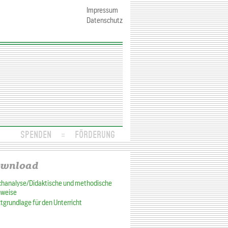
Impressum
Datenschutz
SPENDEN
FÖRDERUNG
wnload
chanalyse/Didaktische und methodische
nweise
tgrundlage für den Unterricht