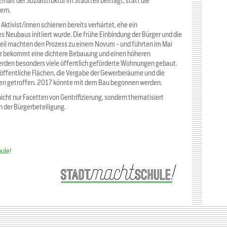
halt der Sozialstruktur im Stadtteil beiträgt, statt die
ern.
 Aktivist/innen schienen bereits verhärtet, ehe ein
s Neubaus initiiert wurde. Die frühe Einbindung der Bürger und die
eil machten den Prozess zu einem Novum - und führten im Mai
r bekommt eine dichtere Bebauung und einen höheren
erden besonders viele öffentlich geförderte Wohnungen gebaut.
ffentliche Flächen, die Vergabe der Gewerberäume und die
ngen getroffen. 2017 könnte mit dem Bau begonnen werden.
icht nur Facetten von Gentrifizierung, sondern thematisiert
 der Bürgerbeteiligung.
hule!