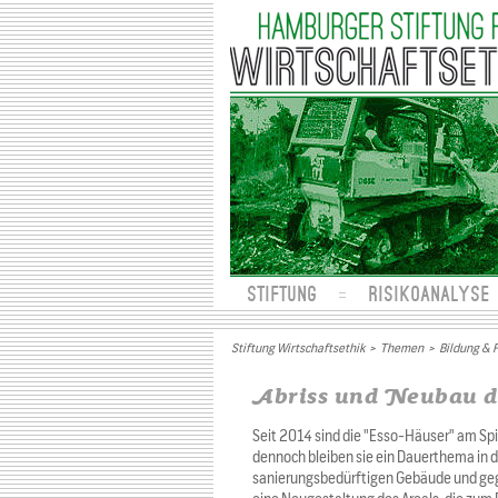
STIFTUNG
RISIKOANALYSE
Stiftung Wirtschaftsethik
>
Themen
>
Bildung & 
Abriss und Neubau 
Seit 2014 sind die "Esso-Häuser" am S
dennoch bleiben sie ein Dauerthema in de
sanierungsbedürftigen Gebäude und gege