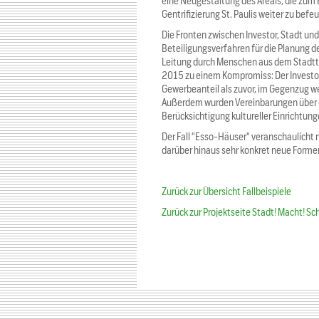
eine Neugestaltung des Areals, die zum Er
Gentrifizierung St. Paulis weiter zu befeu
Die Fronten zwischen Investor, Stadt und
Beteiligungsverfahren für die Planung de
Leitung durch Menschen aus dem Stadtt
2015 zu einem Kompromiss: Der Investo
Gewerbeanteil als zuvor, im Gegenzug w
Außerdem wurden Vereinbarungen über ö
Berücksichtigung kultureller Einrichtu
Der Fall "Esso-Häuser" veranschaulicht n
darüber hinaus sehr konkret neue Formen
Zurück zur Übersicht Fallbeispiele
Zurück zur Projektseite Stadt! Macht! Sc