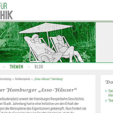
THEMEN
BLOG
Forschung
>
Fallbeispiele
>
„Esso-Häuser“ Hamburg
Do
der Hamburger „Esso-Häuser“
Sa
Hi
pielbudenplatz unweit der Hamburger Reeperbahn Geschichte,
Tex
r Stadt. Jahrelang hatte eine Initiative um den Erhalt der
n die Abrisspläne des Eigentümers gekämpft. Nun fordert sie