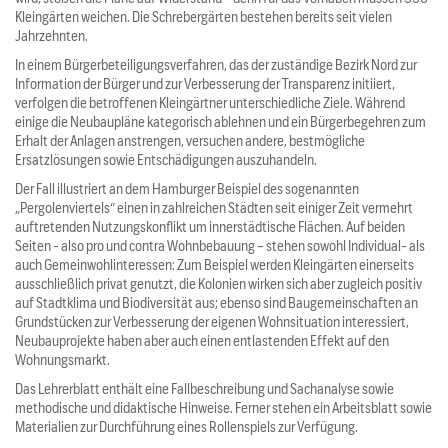
Kleingärten weichen. Die Schrebergärten bestehen bereits seit vielen
Jahrzehnten.
In einem Bürgerbeteiligungsverfahren, das der zuständige Bezirk Nord zur
Information der Bürger und zur Verbesserung der Transparenz initiiert,
verfolgen die betroffenen Kleingärtner unterschiedliche Ziele. Während
einige die Neubaupläne kategorisch ablehnen und ein Bürgerbegehren zum
Erhalt der Anlagen anstrengen, versuchen andere, bestmögliche
Ersatzlösungen sowie Entschädigungen auszuhandeln.
Der Fall illustriert an dem Hamburger Beispiel des sogenannten
„Pergolenviertels“ einen in zahlreichen Städten seit einiger Zeit vermehrt
auftretenden Nutzungskonflikt um innerstädtische Flächen. Auf beiden
Seiten - also pro und contra Wohnbebauung – stehen sowohl Individual- als
auch Gemeinwohlinteressen: Zum Beispiel werden Kleingärten einerseits
ausschließlich privat genutzt, die Kolonien wirken sich aber zugleich positiv
auf Stadtklima und Biodiversität aus; ebenso sind Baugemeinschaften an
Grundstücken zur Verbesserung der eigenen Wohnsituation interessiert,
Neubauprojekte haben aber auch einen entlastenden Effekt auf den
Wohnungsmarkt.
Das Lehrerblatt enthält eine Fallbeschreibung und Sachanalyse sowie
methodische und didaktische Hinweise. Ferner stehen ein Arbeitsblatt sowie
Materialien zur Durchführung eines Rollenspiels zur Verfügung.