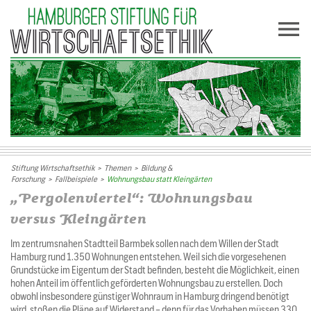
Stiftung Wirtschaftsethik
>
Themen
>
Bildung &
Forschung
>
Fallbeispiele
>
Wohnungsbau statt Kleingärten
„Pergolenviertel“: Wohnungsbau
versus Kleingärten
Im zentrumsnahen Stadtteil Barmbek sollen nach dem Willen der Stadt
Hamburg rund 1.350 Wohnungen entstehen. Weil sich die vorgesehenen
Grundstücke im Eigentum der Stadt befinden, besteht die Möglichkeit, einen
hohen Anteil im öffentlich geförderten Wohnungsbau zu erstellen. Doch
obwohl insbesondere günstiger Wohnraum in Hamburg dringend benötigt
wird, stoßen die Pläne auf Widerstand – denn für das Vorhaben müssen 330