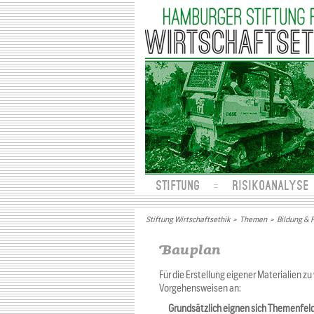
STIFTUNG
RISIKOANALYSE
Stiftung Wirtschaftsethik
>
Themen
>
Bildung & 
Bauplan
Für die Erstellung eigener Materialien z
Vorgehensweisen an:
Grundsätzlich eignen sich Themenfeld