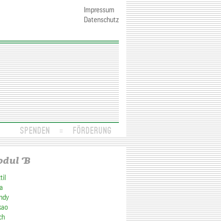
Impressum
Datenschutz
SPENDEN
FÖRDERUNG
dul B
til
a
ndy
kao
ch