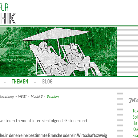
THEMEN
BLOG
Forschung
>
VIEW!
>
Modul B
>
Bauplan
Mo
Tex
Soj
u weiteren Themen bieten sich folgende Kriterien und
Ha
Ka
er, in denen eine bestimmte Branche oder ein Wirtschaftszweig
Fis