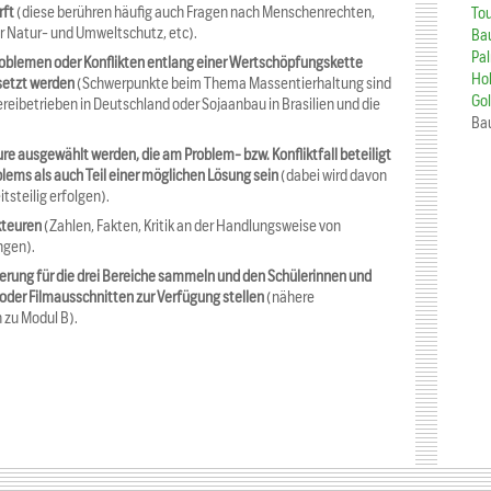
rft
(diese berühren häufig auch Fragen nach Menschenrechten,
To
r Natur- und Umweltschutz, etc).
Ba
Pa
roblemen oder Konflikten entlang einer Wertschöpfungskette
Ho
esetzt werden
(Schwerpunkte beim Thema Massentierhaltung sind
Go
eibetrieben in Deutschland oder Sojaanbau in Brasilien und die
Ba
ure ausgewählt werden, die am Problem- bzw. Konfliktfall beteiligt
oblems als auch Teil einer möglichen Lösung sein
(dabei wird davon
steilig erfolgen).
kteuren
(Zahlen, Fakten, Kritik an der Handlungsweise von
ngen).
derung für die drei Bereiche sammeln und den Schülerinnen und
 oder Filmausschnitten zur Verfügung stellen
(nähere
 zu Modul B).