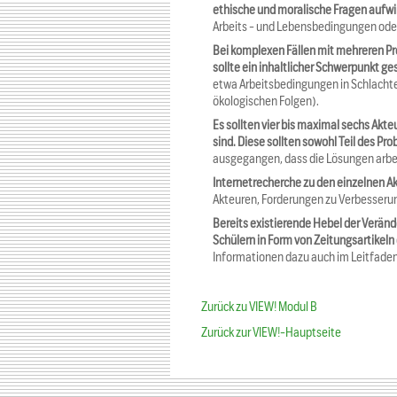
ethische und moralische Fragen aufwi
Arbeits - und Lebensbedingungen ode
Bei komplexen Fällen mit mehreren P
sollte ein inhaltlicher Schwerpunkt g
etwa Arbeitsbedingungen in Schlachter
ökologischen Folgen).
Es sollten vier bis maximal sechs Akte
sind. Diese sollten sowohl Teil des Pr
ausgegangen, dass die Lösungen arbeit
Internetrecherche zu den einzelnen A
Akteuren, Forderungen zu Verbesseru
Bereits existierende Hebel der Verän
Schülern in Form von Zeitungsartikeln
Informationen dazu auch im Leitfaden
Zurück zu VIEW! Modul B
Zurück zur VIEW!-Hauptseite