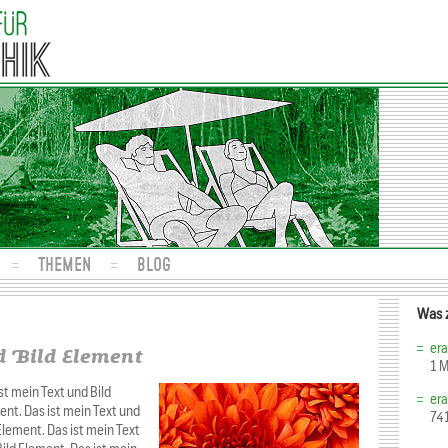
THEMEN
BLOG
Was 
era
d Bild Element
1 
st mein Text und Bild
era
ent. Das ist mein Text und
74
Element. Das ist mein Text