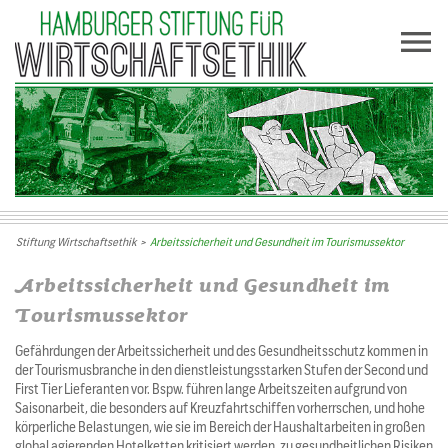
Stiftung Wirtschaftsethik
>
Arbeitssicherheit und Gesundheit im Tourismussektor
Arbeitssicherheit und Gesundheit im
Tourismussektor
Gefährdungen der Arbeitssicherheit und des Gesundheitsschutz kommen in
der Tourismusbranche in den dienstleistungsstarken Stufen der Second und
First Tier Lieferanten vor. Bspw. führen lange Arbeitszeiten aufgrund von
Saisonarbeit, die besonders auf Kreuzfahrtschiffen vorherrschen, und hohe
körperliche Belastungen, wie sie im Bereich der Haushaltarbeiten in großen
global agierenden Hotelketten kritisiert werden, zu gesundheitlichen Risiken