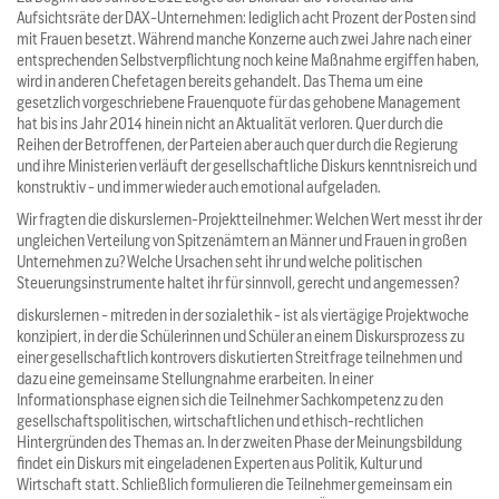
Aufsichtsräte der DAX-Unternehmen: lediglich acht Prozent der Posten sind
mit Frauen besetzt. Während manche Konzerne auch zwei Jahre nach einer
entsprechenden Selbstverpflichtung noch keine Maßnahme ergiffen haben,
wird in anderen Chefetagen bereits gehandelt. Das Thema um eine
gesetzlich vorgeschriebene Frauenquote für das gehobene Management
hat bis ins Jahr 2014 hinein nicht an Aktualität verloren. Quer durch die
Reihen der Betroffenen, der Parteien aber auch quer durch die Regierung
und ihre Ministerien verläuft der gesellschaftliche Diskurs kenntnisreich und
konstruktiv - und immer wieder auch emotional aufgeladen.
Wir fragten die diskurslernen-Projektteilnehmer: Welchen Wert messt ihr der
ungleichen Verteilung von Spitzenämtern an Männer und Frauen in großen
Unternehmen zu? Welche Ursachen seht ihr und welche politischen
Steuerungsinstrumente haltet ihr für sinnvoll, gerecht und angemessen?
diskurslernen - mitreden in der sozialethik - ist als viertägige Projektwoche
konzipiert, in der die Schülerinnen und Schüler an einem Diskursprozess zu
einer gesellschaftlich kontrovers diskutierten Streitfrage teilnehmen und
dazu eine gemeinsame Stellungnahme erarbeiten. In einer
Informationsphase eignen sich die Teilnehmer Sachkompetenz zu den
gesellschaftspolitischen, wirtschaftlichen und ethisch-rechtlichen
Hintergründen des Themas an. In der zweiten Phase der Meinungsbildung
findet ein Diskurs mit eingeladenen Experten aus Politik, Kultur und
Wirtschaft statt. Schließlich formulieren die Teilnehmer gemeinsam ein