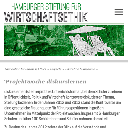
Foundation for Business Ethics
>
Projects
>
Education & Research
>
Projektwoche diskurslernen
diskurslernen ist ein erprobtes Unterrichtsformat, bei dem Schüler zu einem
in Öffentlichkeit, Politik und Wirtschaft kontrovers diskutierten Thema,
Stellung beziehen. In den Jahren 2012 und 2013 stand die Kontroverse um
eine gesetzliche Frauenquote für Führungspositionen in großen
Unternehmen im Mittelpunkt der Projektwochen. Insgesamt 6 Hamburger
Schulen und über 100 Schülerinnen und Schüler nahmen daran teil.
Zu Beginn des Jahres 2012 zeigte der Blick auf die Vorstände und