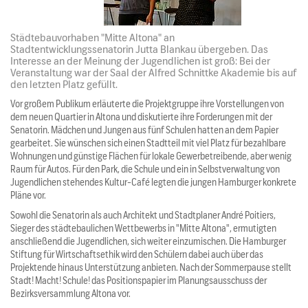
Städtebauvorhaben "Mitte Altona" an
Stadtentwicklungssenatorin Jutta Blankau übergeben. Das
Interesse an der Meinung der Jugendlichen ist groß: Bei der
Veranstaltung war der Saal der Alfred Schnittke Akademie bis auf
den letzten Platz gefüllt.
Vor großem Publikum erläuterte die Projektgruppe ihre Vorstellungen von
dem neuen Quartier in Altona und diskutierte ihre Forderungen mit der
Senatorin. Mädchen und Jungen aus fünf Schulen hatten an dem Papier
gearbeitet. Sie wünschen sich einen Stadtteil mit viel Platz für bezahlbare
Wohnungen und günstige Flächen für lokale Gewerbetreibende, aber wenig
Raum für Autos. Für den Park, die Schule und ein in Selbstverwaltung von
Jugendlichen stehendes Kultur-Café legten die jungen Hamburger konkrete
Pläne vor.
Sowohl die Senatorin als auch Architekt und Stadtplaner André Poitiers,
Sieger des städtebaulichen Wettbewerbs in "Mitte Altona", ermutigten
anschließend die Jugendlichen, sich weiter einzumischen. Die Hamburger
Stiftung für Wirtschaftsethik wird den Schülern dabei auch über das
Projektende hinaus Unterstützung anbieten. Nach der Sommerpause stellt
Stadt! Macht! Schule! das Positionspapier im Planungsausschuss der
Bezirksversammlung Altona vor.