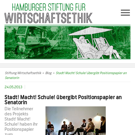
Stiftung Wirtschaftsethik
>
Blog
>
Stadt! Macht! Schule! übergibt Positionspapier an
Senatorin
24.05.2013
Stadt! Macht! Schule! übergibt Positionspapier an
Senatorin
Die Teilnehmer
des Projekts
Stadt! Macht!
Schule! haben ihr
Positionspapier
zum