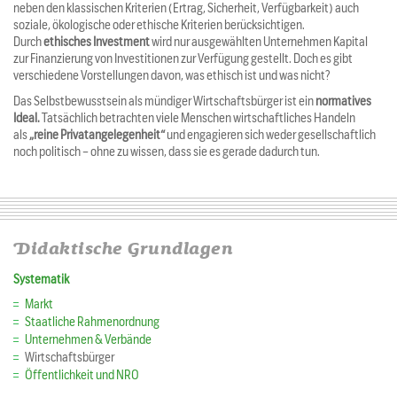
neben den klassischen Kriterien (Ertrag, Sicherheit, Verfügbarkeit) auch
soziale, ökologische oder ethische Kriterien berücksichtigen.
Durch
ethisches Investment
wird nur ausgewählten Unternehmen Kapital
zur Finanzierung von Investitionen zur Verfügung gestellt. Doch es gibt
verschiedene Vorstellungen davon, was ethisch ist und was nicht?
Das Selbstbewusstsein als mündiger Wirtschaftsbürger ist ein
normatives
Ideal.
Tatsächlich betrachten viele Menschen wirtschaftliches Handeln
als
„reine Privatangelegenheit“
und engagieren sich weder gesellschaftlich
noch politisch – ohne zu wissen, dass sie es gerade dadurch tun.
Didaktische Grundlagen
Systematik
Markt
Staatliche Rahmenordnung
Unternehmen & Verbände
Wirtschaftsbürger
Öffentlichkeit und NRO