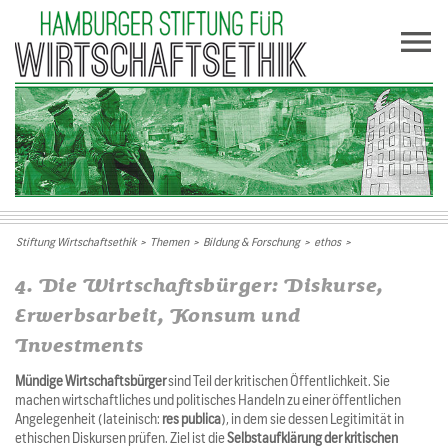
Stiftung Wirtschaftsethik
>
Themen
>
Bildung & Forschung
>
ethos
>
4. Die Wirtschaftsbürger: Diskurse,
Erwerbsarbeit, Konsum und
Investments
Mündige Wirtschaftsbürger
sind Teil der kritischen Öffentlichkeit. Sie
machen wirtschaftliches und politisches Handeln zu einer öffentlichen
Angelegenheit (lateinisch:
res publica
), in dem sie dessen Legitimität in
ethischen Diskursen prüfen. Ziel ist die
Selbstaufklärung der kritischen