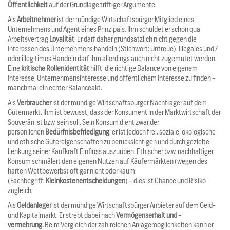
Öffentlichkeit
auf der Grundlage triftiger Argumente.
Als
Arbeitnehmer
ist der mündige Wirtschaftsbürger Mitglied eines
Unternehmens und Agent eines Prinzipals. Ihm schuldet er schon qua
Arbeitsvertrag
Loyalität
. Er darf daher grundsätzlich nicht gegen die
Interessen des Unternehmens handeln (Stichwort: Untreue). Illegales und /
oder illegitimes Handeln darf ihm allerdings auch nicht zugemutet werden.
Eine
kritische Rollenidentität
hilft, die richtige Balance von eigenem
Interesse, Unternehmensinteresse und öffentlichem Interesse zu finden –
manchmal ein echter Balanceakt.
Als
Verbraucher
ist der mündige Wirtschaftsbürger Nachfrager auf dem
Gütermarkt. Ihm ist bewusst, dass der Konsument in der Marktwirtschaft der
Souverän ist bzw. sein soll. Sein Konsum dient zwar der
persönlichen
Bedürfnisbefriedigung
; er ist jedoch frei, soziale, ökologische
und ethische Gütereigenschaften zu berücksichtigen und durch gezielte
Lenkung seiner Kaufkraft Einfluss auszuüben. Ethischer bzw. nachhaltiger
Konsum schmälert den eigenen Nutzen auf Käufermärkten (wegen des
harten Wettbewerbs) oft gar nicht oder kaum
(Fachbegriff:
Kleinkostenentscheidungen
) – dies ist Chance und Risiko
zugleich.
Als
Geldanleger
ist der mündige Wirtschaftsbürger Anbieter auf dem Geld-
und Kapitalmarkt. Er strebt dabei nach
Vermögenserhalt und -
vermehrung.
Beim Vergleich der zahlreichen Anlagemöglichkeiten kann er