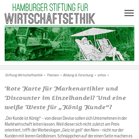
Stiftung Wirtschaftsethik
>
Themen
>
Bildung & Forschung
>
ethos
>
Rote Karte für Markenartikler und
Discounter im Einzelhandel? Und eine
weiße Weste für „König Kunde“?
„Der Kunde ist König!“ – von dieser Devise sollen sich Unternehmen in der
Marktwirtschaft leiten lassen. Weil dieser sich nicht zuletzt am Preis
orientiert, trifft der Werbeslogan „Geiz ist geil“ den Nerv – nicht nur der
Kunden mit leeren Geldbörsen. Schnäppchen auf der einen Seite machen es