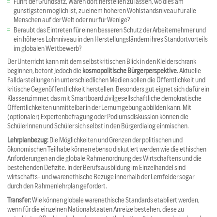
Führt der Grundsatz, Waren dort herstellen zu lassen, wo dies am
günstigsten möglich ist, zu einem höheren Wohlstandsniveau für alle
Menschen auf der Welt oder nur für Wenige?
Beraubt das Eintreten für einen besseren Schutz der Arbeiternehmer und
ein höheres Lohnniveau in den Herstellungsländern ihres Standortvorteils
im globalen Wettbewerb?
Der Unterricht kann mit dem selbstkritischen Blick in den Kleiderschrank
beginnen, betont jedoch die
kosmopolitische Bürgerperspektive
. Aktuelle
Falldarstellungen in unterschiedlichen Medien sollen die Öffentlichkeit und
kritische Gegenöffentlichkeit herstellen. Besonders gut eignet sich dafür ein
Klassenzimmer, das mit Smartboard zivilgesellschaftliche demokratische
Öffentlichkeiten unmittelbar in der Lernumgebung abbilden kann. Mit
(optionaler) Expertenbefragung oder Podiumsdiskussion können die
Schülerinnen und Schüler sich selbst in den Bürgerdialog einmischen.
Lehrplanbezug:
Die Möglichkeiten und Grenzen der politischen und
ökonomischen Teilhabe können ebenso diskutiert werden wie die ethischen
Anforderungen an die globale Rahmenordnung des Wirtschaftens und die
bestehenden Defizite. In der Berufsausbildung im Einzelhandel sind
wirtschafts- und warenethische Bezüge innerhalb der Lernfelder sogar
durch den Rahmenlehrplan gefordert.
Transfer:
Wie können globale warenethische Standards etabliert werden,
wenn für die einzelnen Nationalstaaten Anreize bestehen, diese zu