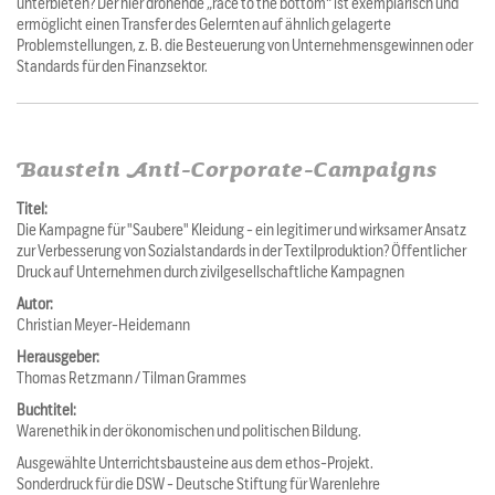
unterbieten? Der hier drohende „race to the bottom“ ist exemplarisch und
ermöglicht einen Transfer des Gelernten auf ähnlich gelagerte
Problemstellungen, z. B. die Besteuerung von Unternehmensgewinnen oder
Standards für den Finanzsektor.
Baustein Anti-Corporate-Campaigns
Titel:
Die Kampagne für "Saubere" Kleidung - ein legitimer und wirksamer Ansatz
zur Verbesserung von Sozialstandards in der Textilproduktion? Öffentlicher
Druck auf Unternehmen durch zivilgesellschaftliche Kampagnen
Autor:
Christian Meyer-Heidemann
Herausgeber:
Thomas Retzmann / Tilman Grammes
Buchtitel:
Warenethik in der ökonomischen und politischen Bildung.
Ausgewählte Unterrichtsbausteine aus dem ethos-Projekt.
Sonderdruck für die DSW - Deutsche Stiftung für Warenlehre