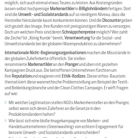
möglich, sich auch einmal etwas Teures zu leisten. Aus Kostengründen
lassen selbst hochpreisige
Markenartikler
in
Billiglohnländern
fertigen. Dort
sind die
Umwelt- und Sozialstandards
auf so niedrigem Niveau, dass die
Hersteller hierzulande kaum konkurrieren können. Und die
Discounter
geben
sich gezielt das Image, ihre Kunden mit preisgünstigen Waren zu versorgen.
Doch um welchen Preis sind deren
Schnäppchenpreise
möglich? Wer zahlt
die Zeche? Ist „König Kunde“ bereit,
Verantwortung
für die Sozial- und
Umweltstandards bei der globalen Warenproduktion zu übernehmen?
Internationale Nicht-Regierungsorganisationen
machen die Missstände in
der globalen Zulieferkette öffentlich. Sie stellen
renommierte
Markenartikler
an den
Pranger
und üben mit gezielten
Kampagnen Druck aus. Die betroffenen Unternehmen fürchten um
ihre
Reputation
und reagieren mit
Ethik-Kodizes
. Dieser ethos-Baustein
thematisiert diese warenethische Problemstellung am Beispiel der Textil-
und Bekleidungsbranche und der Clean Clothes Campaign. Er wirft Fragen
auf wie:
Mit welcher Legitimation stellen NGOs Markenhersteller an den Pranger,
selbst wenn sich deren Zulieferer an die Gesetze in den
Produktionsländern halten?
Wie lässt sich eine bloße Imagekampagne von Marken- und
Handelsunternehmen (Greenwashing) von echtem Engagement für
bessere Umwelt- und Sozialstandards unterscheiden?