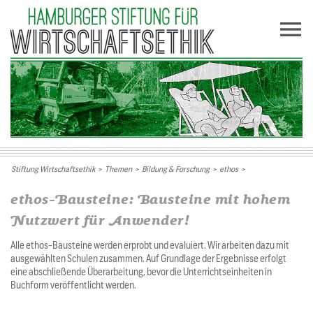
Stiftung Wirtschaftsethik
>
Themen
>
Bildung & Forschung
>
ethos
>
ethos-Bausteine: Bausteine mit hohem
Nutzwert für Anwender!
Alle ethos-Bausteine werden erprobt und evaluiert. Wir arbeiten dazu mit
ausgewählten Schulen zusammen. Auf Grundlage der Ergebnisse erfolgt
eine abschließende Überarbeitung, bevor die Unterrichtseinheiten in
Buchform veröffentlicht werden.