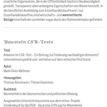
staatliche Organisation, die in der Öffentlichkeit höchste Glaubwürdigkeit
genießt, Transparenz über verborgene Eigenschaften von Waren herstellt. In
der beruflichen Ausbildung zum Einzelhandelskaufmann / zur
Einzelhandelskauffrau sind wirtschafts- und
warenethische
Bezüge
innerhalb der Lernfelder sogar durch den Rahmenlehrplan gefordert.
Baustein CSR-Tests
Titel:
Anbieter im CSR-Test – Ein Beitrag zur Förderung nachhaltigen Konsums?
Unternehmenspolitik und -verhalten auf dem ethischen Prüfstand
Autor:
Mark Oliver Meßmer
Herausgeber:
Thomas Retzmann / Tilman Grammes
Buchtitel:
Warenethik in der ökonomischen und politischen Bildung.
Ausgewählte Unterrichtsbausteine aus dem ethos-Projekt.
Sonderdruck für die DSW - Deutsche Stiftung für Warenlehre