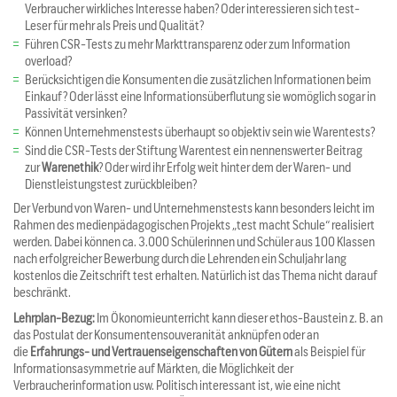
Verbraucher wirkliches Interesse haben? Oder interessieren sich test-
Leser für mehr als Preis und Qualität?
Führen CSR-Tests zu mehr Markttransparenz oder zum Information
overload?
Berücksichtigen die Konsumenten die zusätzlichen Informationen beim
Einkauf? Oder lässt eine Informationsüberflutung sie womöglich sogar in
Passivität versinken?
Können Unternehmenstests überhaupt so objektiv sein wie Warentests?
Sind die CSR-Tests der Stiftung Warentest ein nennenswerter Beitrag
zur
Warenethik
? Oder wird ihr Erfolg weit hinter dem der Waren- und
Dienstleistungstest zurückbleiben?
Der Verbund von Waren- und Unternehmenstests kann besonders leicht im
Rahmen des medienpädagogischen Projekts „test macht Schule“ realisiert
werden. Dabei können ca. 3.000 Schülerinnen und Schüler aus 100 Klassen
nach erfolgreicher Bewerbung durch die Lehrenden ein Schuljahr lang
kostenlos die Zeitschrift test erhalten. Natürlich ist das Thema nicht darauf
beschränkt.
Lehrplan-Bezug:
Im Ökonomieunterricht kann dieser ethos-Baustein z. B. an
das Postulat der Konsumentensouveranität anknüpfen oder an
die
Erfahrungs- und Vertrauenseigenschaften von Gütern
als Beispiel für
Informationsasymmetrie auf Märkten, die Möglichkeit der
Verbraucherinformation usw. Politisch interessant ist, wie eine nicht