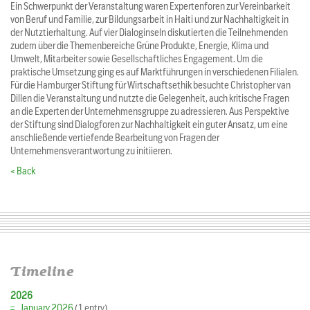
Ein Schwerpunkt der Veranstaltung waren Expertenforen zur Vereinbarkeit
von Beruf und Familie, zur Bildungsarbeit in Haiti und zur Nachhaltigkeit in
der Nutztierhaltung. Auf vier Dialoginseln diskutierten die Teilnehmenden
zudem über die Themenbereiche Grüne Produkte, Energie, Klima und
Umwelt, Mitarbeiter sowie Gesellschaftliches Engagement. Um die
praktische Umsetzung ging es auf Marktführungen in verschiedenen Filialen.
Für die Hamburger Stiftung für Wirtschaftsethik besuchte Christopher van
Dillen die Veranstaltung und nutzte die Gelegenheit, auch kritische Fragen
an die Experten der Unternehmensgruppe zu adressieren. Aus Perspektive
der Stiftung sind Dialogforen zur Nachhaltigkeit ein guter Ansatz, um eine
anschließende vertiefende Bearbeitung von Fragen der
Unternehmensverantwortung zu initiieren.
< Back
Timeline
2026
January 2026
(1 entry)