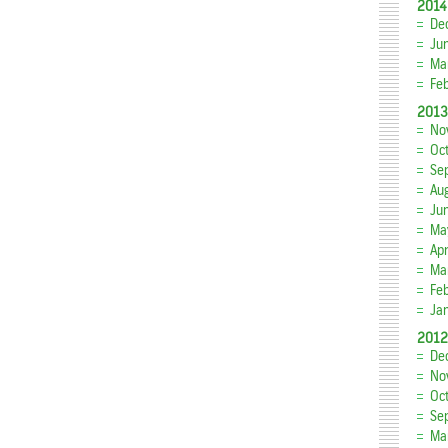
2014
De
Ju
Ma
Fe
2013
No
Oc
Se
Au
Ju
Ma
Apr
Ma
Fe
Ja
2012
De
No
Oc
Se
Ma