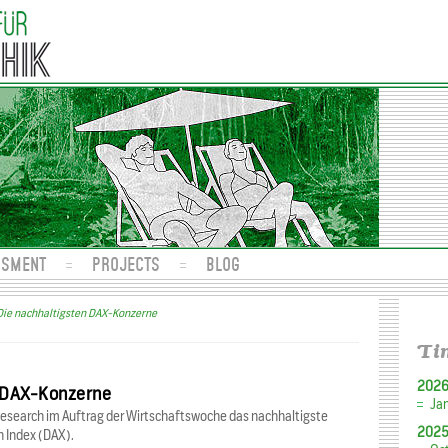
SSMENT
PROJECTS
BLOG
Die nachhaltigsten DAX-Konzerne
Ti
202
n DAX-Konzerne
Ja
Research im Auftrag der Wirtschaftswoche das nachhaltigste
202
 Index (DAX).