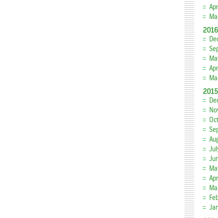
Apr
Ma
2016
De
Se
Ma
Apr
Ma
2015
De
No
Oc
Se
Au
Ju
Ju
Ma
Apr
Ma
Fe
Ja