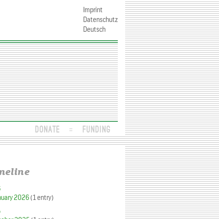
Imprint
Datenschutz
Deutsch
DONATE
FUNDING
meline
6
nuary 2026
(1 entry)
5