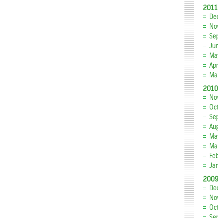
2011
De
No
Se
Ju
Ma
Apr
Ma
2010
No
Oc
Se
Au
Ma
Ma
Fe
Ja
200
De
No
Oc
Se