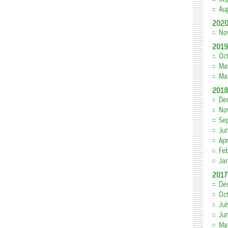
Au
202
No
2019
Oc
Ma
Ma
2018
De
No
Se
Ju
Apr
Fe
Ja
2017
De
Oc
Jul
Ju
Ma