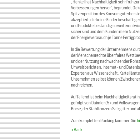
„Henkel hat Nachhaltigkeit sehr früh 
Verbesserungen hervor“, begründet Oek
Spitzenposition des Konsumgüterherstel
akzeptiert, die keine Kinder beschäfti
und Produkte beständig so weiterentwick
sicher sind und dem Kunden mehr Nutzen 
der Energieverbrauch je Tonne Fertigpro
In die Bewertung der Unternehmens dur
der Menschenrechte über faires Wettbew
und der Nutzung nachwachsender Rohsto
Umweltberichten, Internet- und Daten
Experten aus Wissenschaft, Kartellämte
Unternehmen selbst können Zwischener
nachreichen.
Auffallend ist beim Nachhaltigkeitsrati
gefolgt von Daimler (5) und Volkswagen
Börse, der Stahlkonzern Salzgitter und a
Zum kompletten Ranking kommen Sie
hi
< Back