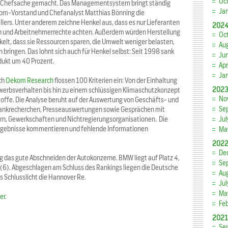
Oc
zur Chefsache gemacht. Das Managementsystem bringt ständig
Ja
om-Vorstand und Chefanalyst Matthias Bönning die
lers. Unter anderem zeichne Henkel aus, dass es nur Lieferanten
202
gen und Arbeitnehmerrechte achten. Außerdem würden Herstellung
Oc
elt, dass sie Ressourcen sparen, die Umwelt weniger belasten,
Au
bringen. Das lohnt sich auch für Henkel selbst: Seit 1998 sank
Ju
dukt um 40 Prozent.
Apr
Ja
ch
Oekom Research
flossen 100 Kriterien ein: Von der Einhaltung
202
erbsverhalten bis hin zu einem schlüssigen Klimaschutzkonzept
No
ffe. Die Analyse beruht auf der Auswertung von Geschäfts- und
Se
bankrecherchen, Presseauswertungen sowie Gesprächen mit
rn, Gewerkschaften und Nichtregierungsorganisationen. Die
Ju
gebnisse kommentieren und fehlende Informationen
Ma
202
De
ng das gute Abschneiden der Autokonzerne. BMW liegt auf Platz 4,
Se
 (6). Abgeschlagen am Schluss des Rankings liegen die Deutsche
Au
ls Schlusslicht die Hannover Re.
Ju
Ma
er
.
Fe
2021
Se