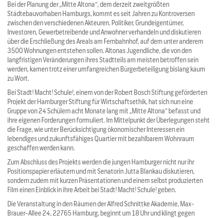
Bei der Planung der „Mitte Altona“, dem derzeit zweitgrößten
Städtebauvorhaben Hamburgs, kommt es seit Jahren zu Kontroversen
zwischen den verschiedenen Akteuren. Politiker, Grundeigentümer,
Investoren, Gewerbetreibende und Anwohner verhandeln und diskutieren
über die Erschließung des Areals am Fernbahnhof, auf dem unter anderem
3500 Wohnungen entstehen sollen. Altonas Jugendliche, die von den
langfristigen Veränderungen ihres Stadtteils am meisten betroffen sein
werden, kamen trotz einer umfangreichen Bürgerbeteiligung bislang kaum
zu Wort.
Bei Stadt! Macht! Schule!, einem von der Robert Bosch Stiftung geförderten
Projekt der Hamburger Stiftung für Wirtschaftsethik, hat sich nun eine
Gruppe von 24 Schülern acht Monate lang mit „Mitte Altona“ befasst und
ihre eigenen Forderungen formuliert. Im Mittelpunkt der Überlegungen steht
die Frage, wie unter Berücksichtigung ökonomischer Interessen ein
lebendiges und zukunftsfähiges Quartier mit bezahlbarem Wohnraum
geschaffen werden kann.
Zum Abschluss des Projekts werden die jungen Hamburger nicht nur ihr
Positionspapier erläutern und mit Senatorin Jutta Blankau diskutieren,
sondern zudem mit kurzen Präsentationen und einem selbst produzierten
Film einen Einblick in ihre Arbeit bei Stadt! Macht! Schule! geben.
Die Veranstaltung in den Räumen der Alfred Schnittke Akademie, Max-
Brauer-Allee 24, 22765 Hamburg, beginnt um 18 Uhr und klingt gegen