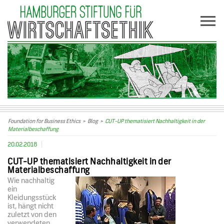
Foundation for Business Ethics
>
Blog
>
CUT-UP thematisiert Nachhaltigkeit in der
Materialbeschaffung
20.02.2018
CUT-UP thematisiert Nachhaltigkeit in der
Materialbeschaffung
Wie nachhaltig
ein
Kleidungsstück
ist, hängt nicht
zuletzt von den
verwendeten