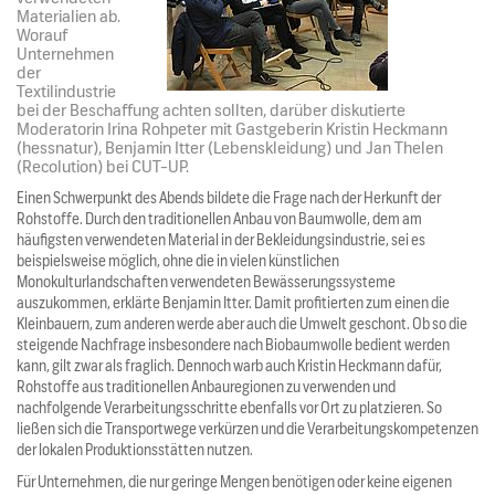
Materialien ab.
Worauf
Unternehmen
der
Textilindustrie
bei der Beschaffung achten sollten, darüber diskutierte
Moderatorin Irina Rohpeter mit Gastgeberin Kristin Heckmann
(hessnatur), Benjamin Itter (Lebenskleidung) und Jan Thelen
(Recolution) bei CUT-UP.
Einen Schwerpunkt des Abends bildete die Frage nach der Herkunft der
Rohstoffe. Durch den traditionellen Anbau von Baumwolle, dem am
häufigsten verwendeten Material in der Bekleidungsindustrie, sei es
beispielsweise möglich, ohne die in vielen künstlichen
Monokulturlandschaften verwendeten Bewässerungssysteme
auszukommen, erklärte Benjamin Itter. Damit profitierten zum einen die
Kleinbauern, zum anderen werde aber auch die Umwelt geschont. Ob so die
steigende Nachfrage insbesondere nach Biobaumwolle bedient werden
kann, gilt zwar als fraglich. Dennoch warb auch Kristin Heckmann dafür,
Rohstoffe aus traditionellen Anbauregionen zu verwenden und
nachfolgende Verarbeitungsschritte ebenfalls vor Ort zu platzieren. So
ließen sich die Transportwege verkürzen und die Verarbeitungskompetenzen
der lokalen Produktionsstätten nutzen.
Für Unternehmen, die nur geringe Mengen benötigen oder keine eigenen