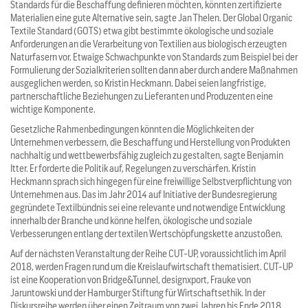
Standards für die Beschaffung definieren möchten, könnten zertifizierte
Materialien eine gute Alternative sein, sagte Jan Thelen. Der Global Organic
Textile Standard (GOTS) etwa gibt bestimmte ökologische und soziale
Anforderungen an die Verarbeitung von Textilien aus biologisch erzeugten
Naturfasern vor. Etwaige Schwachpunkte von Standards zum Beispiel bei der
Formulierung der Sozialkriterien sollten dann aber durch andere Maßnahmen
ausgeglichen werden, so Kristin Heckmann. Dabei seien langfristige,
partnerschaftliche Beziehungen zu Lieferanten und Produzenten eine
wichtige Komponente.
Gesetzliche Rahmenbedingungen könnten die Möglichkeiten der
Unternehmen verbessern, die Beschaffung und Herstellung von Produkten
nachhaltig und wettbewerbsfähig zugleich zu gestalten, sagte Benjamin
Itter. Er forderte die Politik auf, Regelungen zu verschärfen. Kristin
Heckmann sprach sich hingegen für eine freiwillige Selbstverpflichtung von
Unternehmen aus. Das im Jahr 2014 auf Initiative der Bundesregierung
gegründete Textilbündnis sei eine relevante und notwendige Entwicklung
innerhalb der Branche und könne helfen, ökologische und soziale
Verbesserungen entlang der textilen Wertschöpfungskette anzustoßen.
Auf der nächsten Veranstaltung der Reihe CUT-UP, voraussichtlich im April
2018, werden Fragen rund um die Kreislaufwirtschaft thematisiert. CUT-UP
ist eine Kooperation von Bridge&Tunnel, designxport, Frauke von
Jaruntowski und der Hamburger Stiftung für Wirtschaftsethik. In der
Diskursreihe werden über einen Zeitraum von zwei Jahren bis Ende 2018