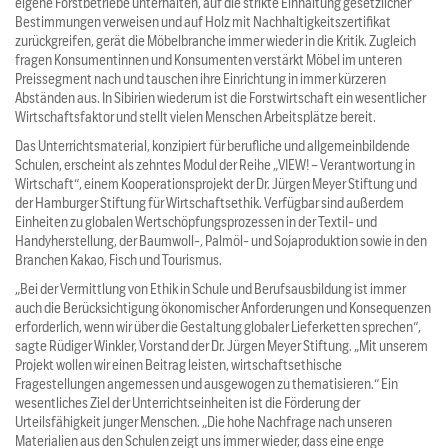
eigene Forstbetriebe unterhalten, auf die strikte Einhaltung gesetzlicher
Bestimmungen verweisen und auf Holz mit Nachhaltigkeitszertifikat
zurückgreifen, gerät die Möbelbranche immer wieder in die Kritik. Zugleich
fragen Konsumentinnen und Konsumenten verstärkt Möbel im unteren
Preissegment nach und tauschen ihre Einrichtung in immer kürzeren
Abständen aus. In Sibirien wiederum ist die Forstwirtschaft ein wesentlicher
Wirtschaftsfaktor und stellt vielen Menschen Arbeitsplätze bereit.
Das Unterrichtsmaterial, konzipiert für berufliche und allgemeinbildende
Schulen, erscheint als zehntes Modul der Reihe „VIEW! – Verantwortung in
Wirtschaft“, einem Kooperationsprojekt der Dr. Jürgen Meyer Stiftung und
der Hamburger Stiftung für Wirtschaftsethik. Verfügbar sind außerdem
Einheiten zu globalen Wertschöpfungsprozessen in der Textil- und
Handyherstellung, der Baumwoll-, Palmöl- und Sojaproduktion sowie in den
Branchen Kakao, Fisch und Tourismus.
„Bei der Vermittlung von Ethik in Schule und Berufsausbildung ist immer
auch die Berücksichtigung ökonomischer Anforderungen und Konsequenzen
erforderlich, wenn wir über die Gestaltung globaler Lieferketten sprechen“,
sagte Rüdiger Winkler, Vorstand der Dr. Jürgen Meyer Stiftung. „Mit unserem
Projekt wollen wir einen Beitrag leisten, wirtschaftsethische
Fragestellungen angemessen und ausgewogen zu thematisieren.“ Ein
wesentliches Ziel der Unterrichtseinheiten ist die Förderung der
Urteilsfähigkeit junger Menschen. „Die hohe Nachfrage nach unseren
Materialien aus den Schulen zeigt uns immer wieder, dass eine enge