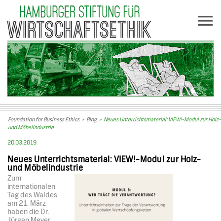
Foundation for Business Ethics
>
Blog
>
Neues Unterrichtsmaterial: VIEW!-Modul zur Holz-
und Möbelindustrie
20.03.2019
Neues Unterrichtsmaterial: VIEW!-Modul zur Holz-
und Möbelindustrie
Zum
internationalen
Tag des Waldes
am 21. März
haben die Dr.
Jürgen Meyer