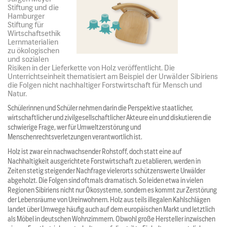
Stiftung und die
Hamburger
Stiftung für
Wirtschaftsethik
Lernmaterialien
zu ökologischen
und sozialen
Risiken in der Lieferkette von Holz veröffentlicht. Die
Unterrichtseinheit thematisiert am Beispiel der Urwälder Sibiriens
die Folgen nicht nachhaltiger Forstwirtschaft für Mensch und
Natur.
Schülerinnen und Schüler nehmen darin die Perspektive staatlicher,
wirtschaftlicher und zivilgesellschaftlicher Akteure ein und diskutieren die
schwierige Frage, wer für Umweltzerstörung und
Menschenrechtsverletzungen verantwortlich ist.
Holz ist zwar ein nachwachsender Rohstoff, doch statt eine auf
Nachhaltigkeit ausgerichtete Forstwirtschaft zu etablieren, werden in
Zeiten stetig steigender Nachfrage vielerorts schützenswerte Urwälder
abgeholzt. Die Folgen sind oftmals dramatisch. So leiden etwa in vielen
Regionen Sibiriens nicht nur Ökosysteme, sondern es kommt zur Zerstörung
der Lebensräume von Ureinwohnern. Holz aus teils illegalen Kahlschlägen
landet über Umwege häufig auch auf dem europäischen Markt und letztlich
als Möbel in deutschen Wohnzimmern. Obwohl große Hersteller inzwischen