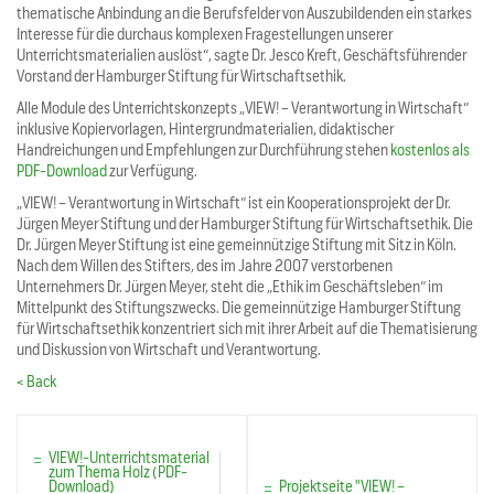
thematische Anbindung an die Berufsfelder von Auszubildenden ein starkes
Interesse für die durchaus komplexen Fragestellungen unserer
Unterrichtsmaterialien auslöst“, sagte Dr. Jesco Kreft, Geschäftsführender
Vorstand der Hamburger Stiftung für Wirtschaftsethik.
Alle Module des Unterrichtskonzepts „VIEW! – Verantwortung in Wirtschaft“
inklusive Kopiervorlagen, Hintergrundmaterialien, didaktischer
Handreichungen und Empfehlungen zur Durchführung stehen
kostenlos als
PDF-Download
zur Verfügung.
„VIEW! – Verantwortung in Wirtschaft“ ist ein Kooperationsprojekt der Dr.
Jürgen Meyer Stiftung und der Hamburger Stiftung für Wirtschaftsethik. Die
Dr. Jürgen Meyer Stiftung ist eine gemeinnützige Stiftung mit Sitz in Köln.
Nach dem Willen des Stifters, des im Jahre 2007 verstorbenen
Unternehmers Dr. Jürgen Meyer, steht die „Ethik im Geschäftsleben“ im
Mittelpunkt des Stiftungszwecks. Die gemeinnützige Hamburger Stiftung
für Wirtschaftsethik konzentriert sich mit ihrer Arbeit auf die Thematisierung
und Diskussion von Wirtschaft und Verantwortung.
< Back
VIEW!-Unterrichtsmaterial
zum Thema Holz (PDF-
Download)
Projektseite "VIEW! –