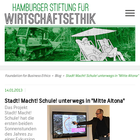
Foundation for Business Ethics
>
Blog
>
Stadt! Macht! Schule! unterwegs in "Mitte Altona"
14.01.2013
Stadt! Macht! Schule! unterwegs in "Mitte Altona"
Das Projekt
Stadt! Macht!
Schule! hat die
ersten beiden
Sonnenstunden
des Jahres zu
einer Exkursion