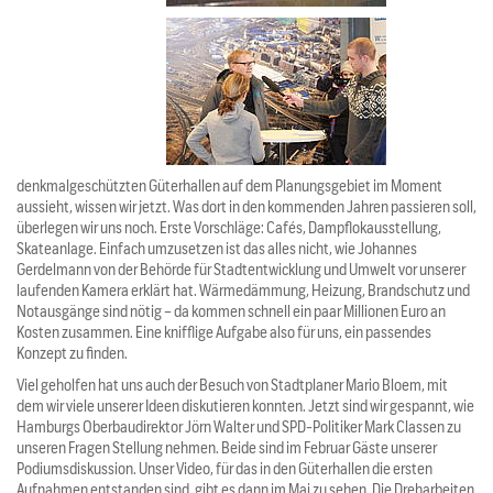
denkmalgeschützten Güterhallen auf dem Planungsgebiet im Moment
aussieht, wissen wir jetzt. Was dort in den kommenden Jahren passieren soll,
überlegen wir uns noch. Erste Vorschläge: Cafés, Dampflokausstellung,
Skateanlage. Einfach umzusetzen ist das alles nicht, wie Johannes
Gerdelmann von der Behörde für Stadtentwicklung und Umwelt vor unserer
laufenden Kamera erklärt hat. Wärmedämmung, Heizung, Brandschutz und
Notausgänge sind nötig – da kommen schnell ein paar Millionen Euro an
Kosten zusammen. Eine knifflige Aufgabe also für uns, ein passendes
Konzept zu finden.
Viel geholfen hat uns auch der Besuch von Stadtplaner Mario Bloem, mit
dem wir viele unserer Ideen diskutieren konnten. Jetzt sind wir gespannt, wie
Hamburgs Oberbaudirektor Jörn Walter und SPD-Politiker Mark Classen zu
unseren Fragen Stellung nehmen. Beide sind im Februar Gäste unserer
Podiumsdiskussion. Unser Video, für das in den Güterhallen die ersten
Aufnahmen entstanden sind, gibt es dann im Mai zu sehen. Die Dreharbeiten