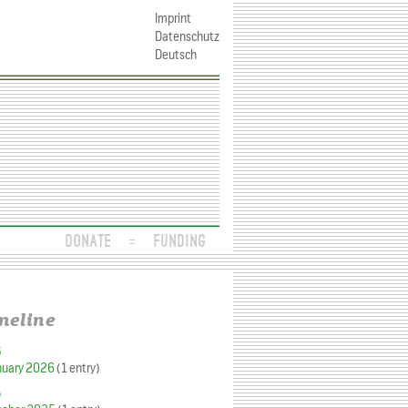
Imprint
Datenschutz
Deutsch
DONATE
FUNDING
meline
6
nuary 2026
(1 entry)
5