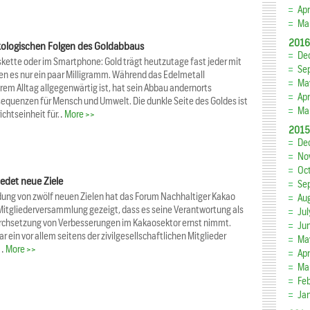
Apr
Ma
2016
kologischen Folgen des Goldabbaus
De
skette oder im Smartphone: Gold trägt heutzutage fast jeder mit
Se
ien es nur ein paar Milligramm. Während das Edelmetall
Ma
rem Alltag allgegenwärtig ist, hat sein Abbau andernorts
Apr
equenzen für Mensch und Umwelt. Die dunkle Seite des Goldes ist
Ma
ichtseinheit für…
More >>
2015
De
No
Oc
edet neue Ziele
Se
dung von zwölf neuen Zielen hat das Forum Nachhaltiger Kakao
Au
 Mitgliederversammlung gezeigt, dass es seine Verantwortung als
Ju
Durchsetzung von Verbesserungen im Kakaosektor ernst nimmt.
Ju
ein vor allem seitens der zivilgesellschaftlichen Mitglieder
Ma
t…
More >>
Apr
Ma
Fe
Ja