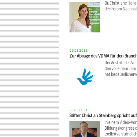
Dr. Christiane Hell
des Forum Nachhal
08.02.2022
Zur Absage des VDMA für den Branc
Der Austritt des V
den vor einem Jah
hat bedauerlicherw
26.09.2021
Stifter Christian Steinberg spricht a
In einem Video-Vort
Bildungskongress d
„selbstverständlic