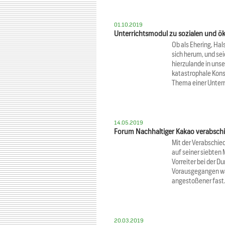
01.10.2019
Unterrichtsmodul zu sozialen und ö
Ob als Ehering, Hal
sich herum, und se
hierzulande in unse
katastrophale Kons
Thema einer Unterr
14.05.2019
Forum Nachhaltiger Kakao verabschi
Mit der Verabschie
auf seiner siebten
Vorreiter bei der 
Vorausgegangen war 
angestoßener fas
20.03.2019