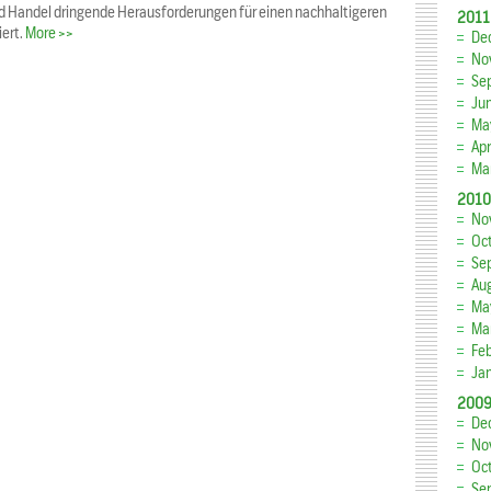
 und Handel dringende Herausforderungen für einen nachhaltigeren
2011
iert.
More >>
De
No
Se
Ju
Ma
Apr
Ma
2010
No
Oc
Se
Au
Ma
Ma
Fe
Ja
200
De
No
Oc
Se