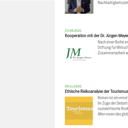
Nachhaltigkeitszie
23.08.2021
Kooperation mit der Dr. Jürgen Meyer
Nach einer Reihe e
Stiftung für Wirtsc
Zusammenarbeit wei
09.11.2020
Ethische Risikoanalyse der Tourismu
Reisen ist ein emo
Im Zuge der Debatt
sozialethische Risi
Allen voran das gl