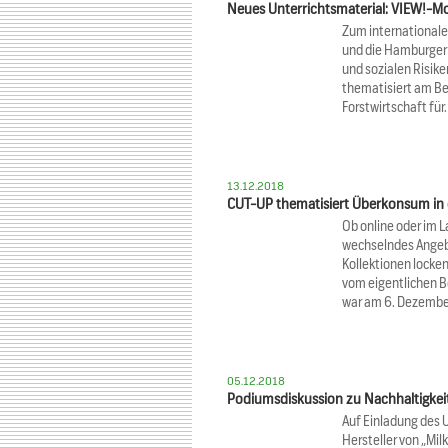
Neues Unterrichtsmaterial: VIEW!-Mo
Zum internationale
und die Hamburger 
und sozialen Risiken
thematisiert am Bei
Forstwirtschaft fü
13.12.2018
CUT-UP thematisiert Überkonsum in 
Ob online oder im 
wechselndes Angeb
Kollektionen locke
vom eigentlichen B
war am 6. Dezemb
05.12.2018
Podiumsdiskussion zu Nachhaltigkei
Auf Einladung des 
Hersteller von „Mi