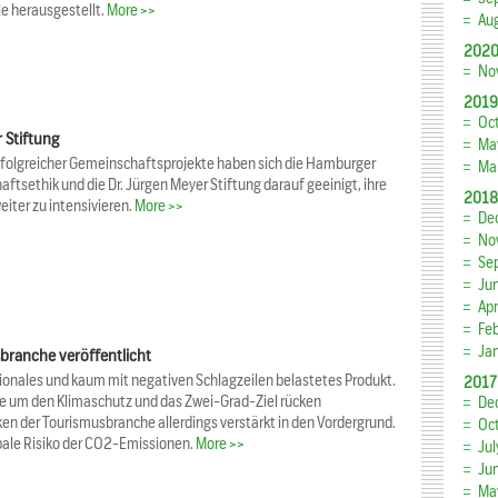
le herausgestellt.
More >>
Au
202
No
2019
Oc
 Stiftung
Ma
rfolgreicher Gemeinschaftsprojekte haben sich die Hamburger
Ma
haftsethik und die Dr. Jürgen Meyer Stiftung darauf geeinigt, ihre
2018
ter zu intensivieren.
More >>
De
No
Se
Ju
Apr
Fe
Ja
sbranche veröffentlicht
tionales und kaum mit negativen Schlagzeilen belastetes Produkt.
2017
e um den Klimaschutz und das Zwei-Grad-Ziel rücken
De
ken der Tourismusbranche allerdings verstärkt in den Vordergrund.
Oc
obale Risiko der CO2-Emissionen.
More >>
Jul
Ju
Ma