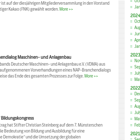
Oc
ar ist auf der diesjährigen Mitgliederversammlung in den Vorstand
Ja
tiger Kakao (FNK) gewählt worden.
More >>
202
Oc
Au
Ju
Apr
Ja
202
hendialog Maschinen- und Anlagenbau
No
erbands Deutscher Maschinen- und Anlagenbau e.V. (VDMA) aus
Se
r aufgenommenen Vorverhandlungen eines NAP-Branchendialogs
Ju
eise das Ende des gesamten Prozesses zur Folge.
More >>
Ma
202
De
Se
Au
Ju
uf Bildungskongress
Ma
rag hat Stifter Christian Steinberg auf dem 7. Münsterschen
Fe
ie Bedeutung von Bildung und Ausbildung für eine
2021
he Demokratie“ und die Umsetzung der globalen
Se